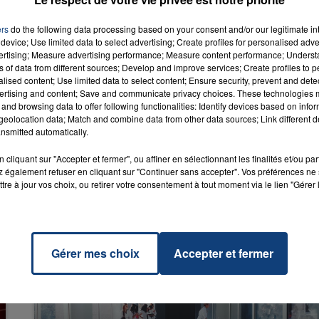
ers
do the following data processing based on your consent and/or our legitimate int
device; Use limited data to select advertising; Create profiles for personalised adver
vertising; Measure advertising performance; Measure content performance; Unders
 The
ns of data from different sources; Develop and improve services; Create profiles to 
RADIO CONTACT
r
alised content; Use limited data to select content; Ensure security, prevent and detect
CH &
ertising and content; Save and communicate privacy choices. These technologies
ILOR
and browsing data to offer following functionalities: Identify devices based on infor
eolocation data; Match and combine data from other data sources; Link different de
nsmitted automatically.
cliquant sur "Accepter et fermer", ou affiner en sélectionnant les finalités et/ou pa
 également refuser en cliquant sur "Continuer sans accepter". Vos préférences ne 
tre à jour vos choix, ou retirer votre consentement à tout moment via le lien "Gérer 
Gérer mes choix
Accepter et fermer