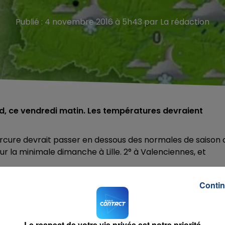
Publié : 4 novembre 2016 à 5h43 par La rédaction
id, ce vendredi matin. Les températures devraient
 mercure devrait passer en dessous des normales de saison 
r la minimale dimanche à Lille. 2° à Valenciennes, et
 devrait être particulièrement hivernale. Météo France
Contin
ois négatives et peut-être même... quelques flocons de
'Oise ! Même si celle-ci ne devrait pas tenir au sol...
Le respect de votre vie privée est notre priorité