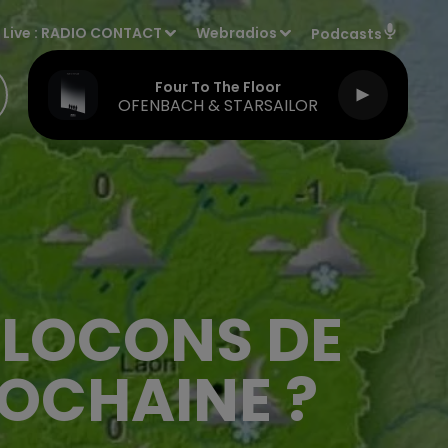
Live :
RADIO CONTACT
Webradios
Podcasts
Four To The Floor
OFENBACH & STARSAILOR
FLOCONS DE
ROCHAINE ?