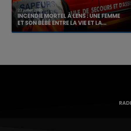
23 juillet 2026
INCENDIE MORTEL À LENS : UNE FEMME
ET SON BÉBÉ ENTRE LA VIE ET LA...
Un homme s'est immolé par le feu après avoir
aspergé sa compagne et leur bébé de trois
mois d'un liquide inflammable.
RAD