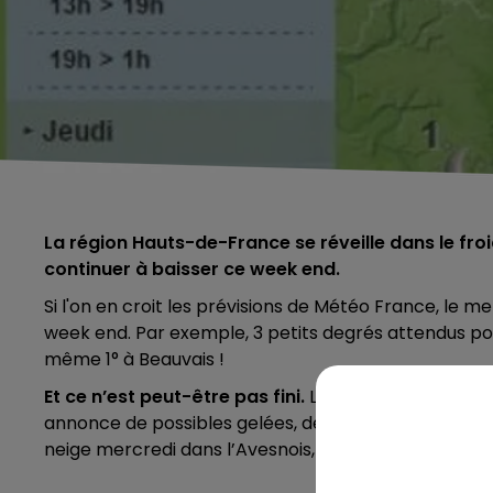
La région Hauts-de-France se réveille dans le fro
continuer à baisser ce week end.
Si l'on en croit les prévisions de Météo France, le
week end. Par exemple, 3 petits degrés attendus pou
même 1° à Beauvais !
Et ce n’est peut-être pas fini.
La semaine prochaine
annonce de possibles gelées, des températures parf
neige mercredi dans l’Avesnois, la Somme, l'Aisne et l