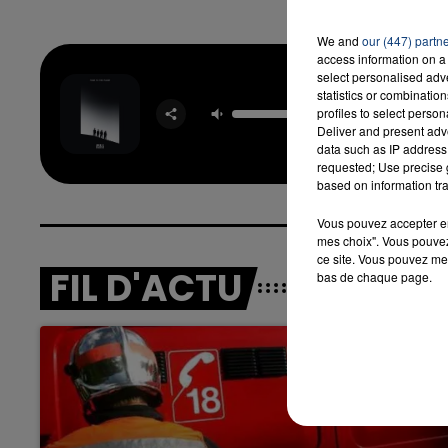
We and
our (447) partn
access information on a 
select personalised ad
Four To
statistics or combinatio
Floo
profiles to select person
OFENBA
Deliver and present adv
STARSA
data such as IP address 
requested; Use precise g
based on information tra
Vous pouvez accepter en 
mes choix". Vous pouvez
ce site. Vous pouvez met
FIL D'ACTU
bas de chaque page.