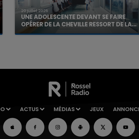
20 juillet 2026
UNE ADOLESCENTE DEVANT SE FAIRE
OPÉRER DE LA CHEVILLE RESSORT DE LA...
La famille a porté plainte contre la clinique qui a
reconnu sa responsabilité et présenté ses
7h00 - 11h00
La Team de l'été
excuses.
IO
ACTUS
MÉDIAS
JEUX
ANNONC