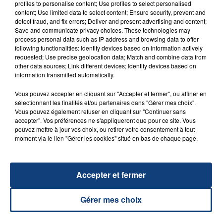
profiles to personalise content; Use profiles to select personalised
UNE ADOLESCENTE DEVANT SE FAIRE
content; Use limited data to select content; Ensure security, prevent and
OPÉRER DE LA CHEVILLE RESSORT DE LA...
detect fraud, and fix errors; Deliver and present advertising and content;
Save and communicate privacy choices. These technologies may
La famille a porté plainte contre la clinique qui a
process personal data such as IP address and browsing data to offer
reconnu sa responsabilité et présenté ses
following functionalities: Identify devices based on information actively
excuses.
requested; Use precise geolocation data; Match and combine data from
TITRES DIFFUSÉS
other data sources; Link different devices; Identify devices based on
information transmitted automatically.
Vous pouvez accepter en cliquant sur "Accepter et fermer", ou affiner en
17h19
17h19
17h16
17h16
sélectionnant les finalités et/ou partenaires dans "Gérer mes choix".
Vous pouvez également refuser en cliquant sur "Continuer sans
accepter". Vos préférences ne s'appliqueront que pour ce site. Vous
pouvez mettre à jour vos choix, ou retirer votre consentement à tout
moment via le lien "Gérer les cookies" situé en bas de chaque page.
Accepter et fermer
TOVE LO & STROMAE
AYRA STARR
Gérer mes choix
Des Fleurs
Rush