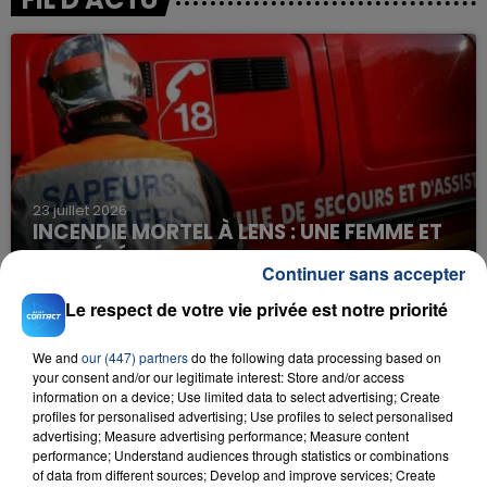
23 juillet 2026
INCENDIE MORTEL À LENS : UNE FEMME ET
SON BÉBÉ ENTRE LA VIE ET LA...
Continuer sans accepter
Un homme s'est immolé par le feu après avoir
Le respect de votre vie privée est notre priorité
aspergé sa compagne et leur bébé de trois mois
d'un liquide inflammable.
We and
our (447) partners
do the following data processing based on
your consent and/or our legitimate interest: Store and/or access
information on a device; Use limited data to select advertising; Create
profiles for personalised advertising; Use profiles to select personalised
advertising; Measure advertising performance; Measure content
performance; Understand audiences through statistics or combinations
of data from different sources; Develop and improve services; Create
20 juillet 2026