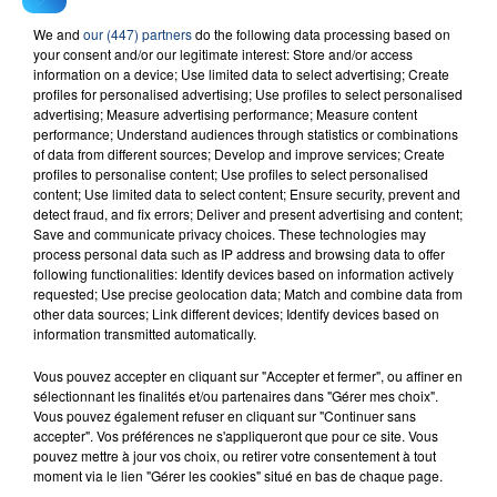
We and
our (447) partners
do the following data processing based on
23 juillet 2026
your consent and/or our legitimate interest: Store and/or access
INCENDIE MORTEL À LENS : UNE FEMME ET
information on a device; Use limited data to select advertising; Create
profiles for personalised advertising; Use profiles to select personalised
SON BÉBÉ ENTRE LA VIE ET LA...
advertising; Measure advertising performance; Measure content
Un homme s'est immolé par le feu après avoir
performance; Understand audiences through statistics or combinations
aspergé sa compagne et leur bébé de trois mois
of data from different sources; Develop and improve services; Create
profiles to personalise content; Use profiles to select personalised
d'un liquide inflammable.
content; Use limited data to select content; Ensure security, prevent and
detect fraud, and fix errors; Deliver and present advertising and content;
Save and communicate privacy choices. These technologies may
process personal data such as IP address and browsing data to offer
following functionalities: Identify devices based on information actively
requested; Use precise geolocation data; Match and combine data from
other data sources; Link different devices; Identify devices based on
20 juillet 2026
information transmitted automatically.
UNE ADOLESCENTE DEVANT SE FAIRE
OPÉRER DE LA CHEVILLE RESSORT DE LA...
Vous pouvez accepter en cliquant sur "Accepter et fermer", ou affiner en
sélectionnant les finalités et/ou partenaires dans "Gérer mes choix".
La famille a porté plainte contre la clinique qui a
Vous pouvez également refuser en cliquant sur "Continuer sans
reconnu sa responsabilité et présenté ses
accepter". Vos préférences ne s'appliqueront que pour ce site. Vous
excuses.
pouvez mettre à jour vos choix, ou retirer votre consentement à tout
TITRES DIFFUSÉS
moment via le lien "Gérer les cookies" situé en bas de chaque page.