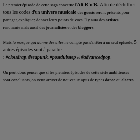
Alt R'n'B.
Afin de déchiffrer
Le premier épisode de cette saga concerne l'
tous les codes d'un
univers musicale
des
guests
seront présents pour
partager, expliquer, donner leurs points de vues. Il y aura des
artistes
renommés
mais aussi des
journalistes
et des
bloggers
.
5
Mais
la marque qui donne des ailes
ne compte pas s'arrêter à un seul épisode,
autres épisodes sont à paraitre
:
#cloudrap
#seapunk
#postdubstep
#advancedpop
,
,
et
.
On peut donc penser que si les premiers épisodes de cette série ambitieuses
sont concluants, on verra arriver de nouveaux opus de type
s
dance
ou
electro
.