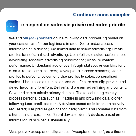
Continuer sans accepter
Le respect de votre vie privée est notre priorité
We and
our (447) partners
do the following data processing based on
your consent and/or our legitimate interest: Store and/or access
information on a device; Use limited data to select advertising; Create
profiles for personalised advertising; Use profiles to select personalised
advertising; Measure advertising performance; Measure content
performance; Understand audiences through statistics or combinations
of data from different sources; Develop and improve services; Create
RADIO CONTACT
profiles to personalise content; Use profiles to select personalised
content; Use limited data to select content; Ensure security, prevent and
Sexy Bitch
detect fraud, and fix errors; Deliver and present advertising and content;
DAVID GUETTA
Save and communicate privacy choices. These technologies may
process personal data such as IP address and browsing data to offer
following functionalities: Identify devices based on information actively
requested; Use precise geolocation data; Match and combine data from
other data sources; Link different devices; Identify devices based on
information transmitted automatically.
Vous pouvez accepter en cliquant sur "Accepter et fermer", ou affiner en