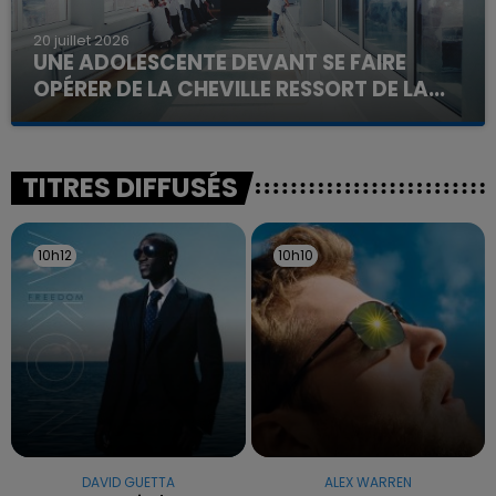
20 juillet 2026
UNE ADOLESCENTE DEVANT SE FAIRE
OPÉRER DE LA CHEVILLE RESSORT DE LA...
La famille a porté plainte contre la clinique qui a
reconnu sa responsabilité et présenté ses
excuses.
TITRES DIFFUSÉS
10h12
10h12
10h10
10h10
DAVID GUETTA
ALEX WARREN