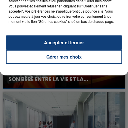
sélectionnant les finalités et/ou partenaires dans "Gérer mes choix".
Vous pouvez également refuser en cliquant sur "Continuer sans
FIL D'ACTU
accepter". Vos préférences ne s'appliqueront que pour ce site. Vous
pouvez mettre à jour vos choix, ou retirer votre consentement à tout
moment via le lien "Gérer les cookies" situé en bas de chaque page.
Accepter et fermer
Gérer mes choix
23 juillet 2026
INCENDIE MORTEL À LENS : UNE FEMME ET
SON BÉBÉ ENTRE LA VIE ET LA...
Un homme s'est immolé par le feu après avoir
aspergé sa compagne et leur bébé de trois mois
d'un liquide inflammable.