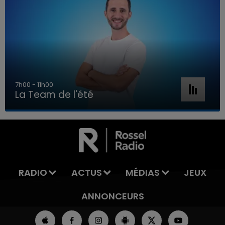
7h00 - 11h00
La Team de l'été
7h00 - 11h00
LA TEAM DE L'ÉTÉ
RADIO
ACTUS
MÉDIAS
JEUX
ANNONCEURS