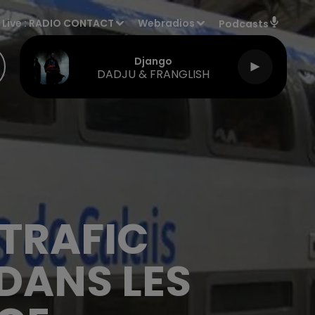
Live :
RADIO CONTACT
Webradios
Podcasts
Django
DADJU & FRANGLISH
 TRAFIC
DANS LES