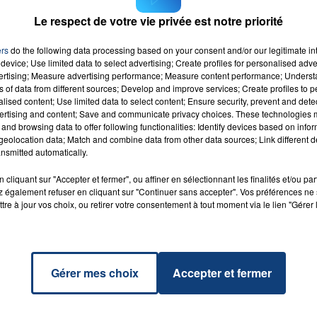
Le respect de votre vie privée est notre priorité
ers
do the following data processing based on your consent and/or our legitimate int
go
device; Use limited data to select advertising; Create profiles for personalised adver
RADIO CONTACT
U &
vertising; Measure advertising performance; Measure content performance; Unders
LISH
ns of data from different sources; Develop and improve services; Create profiles to 
alised content; Use limited data to select content; Ensure security, prevent and detect
ertising and content; Save and communicate privacy choices. These technologies
and browsing data to offer following functionalities: Identify devices based on infor
eolocation data; Match and combine data from other data sources; Link different de
nsmitted automatically.
cliquant sur "Accepter et fermer", ou affiner en sélectionnant les finalités et/ou pa
 également refuser en cliquant sur "Continuer sans accepter". Vos préférences ne 
tre à jour vos choix, ou retirer votre consentement à tout moment via le lien "Gérer 
Gérer mes choix
Accepter et fermer