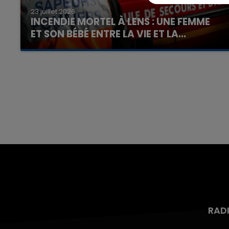
23 juillet 2026
INCENDIE MORTEL À LENS : UNE FEMME
ET SON BÉBÉ ENTRE LA VIE ET LA...
Un homme s'est immolé par le feu après avoir
aspergé sa compagne et leur bébé de trois
mois d'un liquide inflammable.
RAD