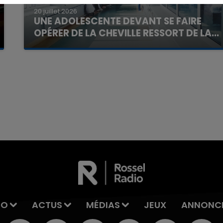
20 juillet 2026
UNE ADOLESCENTE DEVANT SE FAIRE
OPÉRER DE LA CHEVILLE RESSORT DE LA...
La famille a porté plainte contre la clinique qui a
reconnu sa responsabilité et présenté ses
excuses.
7h00 - 11h00
La Team de l'été
IO
ACTUS
MÉDIAS
JEUX
ANNONC