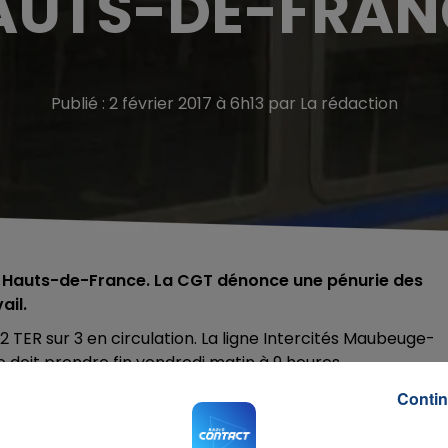
AUTS-DE-FRAN
Publié : 2 février 2017 à 6h13 par La rédaction
les Hauts-de-France. La CGT dénonce une pénurie des
ail.
ER sur 3 en circulation. La ligne Intercités Maubeuge-
e doit prendre fin vendredi matin à 9 heures.
ore des Thalys n'est pas perturbé.
Contin