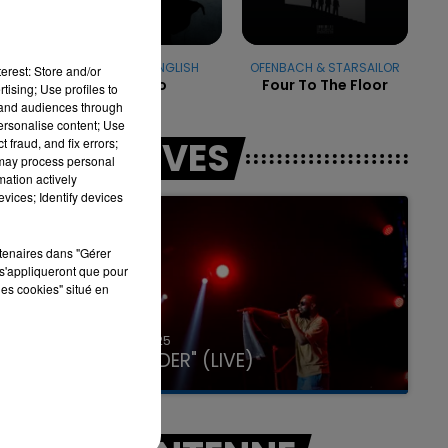
DADJU & FRANGLISH
OFENBACH & STARSAILOR
erest: Store and/or
Django
Four To The Floor
tising; Use profiles to
7h00 - 11h00
LA TEAM DE L'ÉTÉ
tand audiences through
personalise content; Use
LES LIVES
 fraud, and fix errors;
 may process personal
mation actively
vices; Identify devices
rtenaires dans "Gérer
s'appliqueront que pour
les cookies" situé en
31 janvier 2025
GIMS "SPIDER" (LIVE)