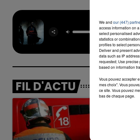
We and
our (447) partn
Djan
access information on a 
DADJ
select personalised ad
FRANG
statistics or combinatio
profiles to select person
Deliver and present adv
data such as IP address 
requested; Use precise g
based on information tra
Vous pouvez accepter en 
FIL D'ACTU
mes choix". Vous pouvez
ce site. Vous pouvez met
bas de chaque page.