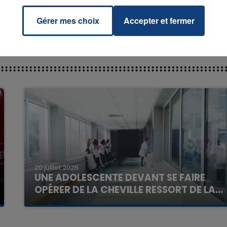
Gérer mes choix
Accepter et fermer
16h00 - 20h00
La Team du Week-end
20 juillet 2026
UNE ADOLESCENTE DEVANT SE FAIRE
OPÉRER DE LA CHEVILLE RESSORT DE LA...
La famille a porté plainte contre la clinique qui a
reconnu sa responsabilité et présenté ses
excuses.