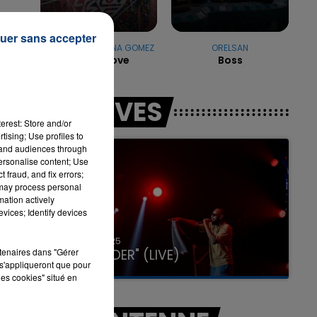
uer sans accepter
DJ SNAKE & SELENA GOMEZ
ORELSAN
Selfish Love
Boss
16h00 - 20h00
LA TEAM DU WEEK-END
LES LIVES
rs
erest: Store and/or
tising; Use profiles to
tand audiences through
personalise content; Use
 fraud, and fix errors;
 may process personal
mation actively
vices; Identify devices
31 janvier 2025
GIMS "SPIDER" (LIVE)
rtenaires dans "Gérer
s'appliqueront que pour
les cookies" situé en