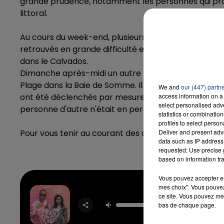
grande prudence, notamment les personnes qui prat
littoral.
Au cours du week-end, plusieurs personnes on déjà d
16h00 - 20h00
retrouvés en grande difficulté et les secours ont ét
LA TEAM DU WEEK-END
dans le Calvados.
Dimanche après-midi un autre nageur s'est une nou
Plage dans la Baie de Somme. Il a finalement réussi 
We and
our (447) partn
ont été déclenchés par mesure de prudence pour ef
access information on a 
select personalised ad
personne d'autre n'était en perdition.
statistics or combinatio
profiles to select person
Pour vous tenir au courant des coefficients de mar
Deliver and present adv
data such as IP address 
requested; Use precise g
based on information tra
Vous pouvez accepter en 
mes choix". Vous pouvez
ce site. Vous pouvez met
Selfish
DJ SNA
bas de chaque page.
SELENA 