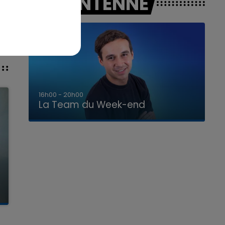
A L'ANTENNE
7h00 - 12h00
La Team du Week-end