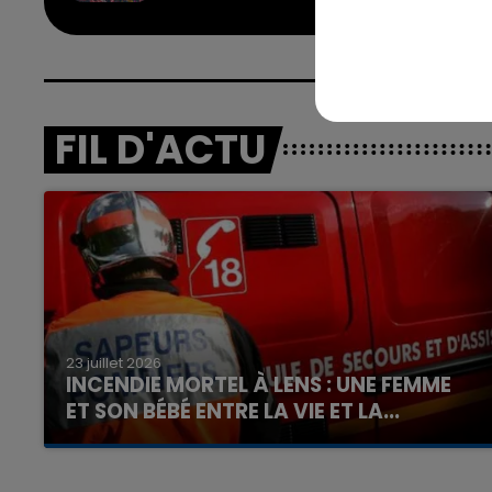
FIL D'ACTU
7h00 - 12h00
nd
La Team du Week-end
23 juillet 2026
INCENDIE MORTEL À LENS : UNE FEMME
ET SON BÉBÉ ENTRE LA VIE ET LA...
Un homme s'est immolé par le feu après avoir
aspergé sa compagne et leur bébé de trois
mois d'un liquide inflammable.