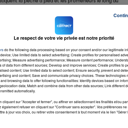
iquent la pêche à pied et les promeneurs le long du
Contin
û être secourues. Samedi soir, des nageurs se sont
7h00 - 12h00
é déclenchés dans le secteur du Gris-Nez, puis à Houlgate
LA TEAM DU WEEK-END
Le respect de votre vie privée est notre priorité
velle fois trouvé en danger entre Fort-Mahon et Quend
à rejoindre la rive par ses propres moyens mais les secou
ers
do the following data processing based on your consent and/or our legitimate int
fectuer un vol de reconnaissance et s'assurer que
device; Use limited data to select advertising; Create profiles for personalised adver
vertising; Measure advertising performance; Measure content performance; Unders
ns of data from different sources; Develop and improve services; Create profiles to 
alised content; Use limited data to select content; Ensure security, prevent and detect
ée, vous pouvez
consulter ce site
.
ertising and content; Save and communicate privacy choices. These technologies
and browsing data to offer following functionalities: Identify devices based on infor
eolocation data; Match and combine data from other data sources; Link different de
nsmitted automatically.
cliquant sur "Accepter et fermer", ou affiner en sélectionnant les finalités et/ou pa
 également refuser en cliquant sur "Continuer sans accepter". Vos préférences ne 
tre à jour vos choix, ou retirer votre consentement à tout moment via le lien "Gérer 
 Love
RADIO CONTACT
KE &
GOMEZ