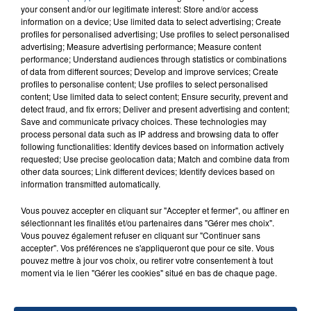
your consent and/or our legitimate interest: Store and/or access
Don't Lie
information on a device; Use limited data to select advertising; Create
BLACK EYED PEAS
profiles for personalised advertising; Use profiles to select personalised
advertising; Measure advertising performance; Measure content
performance; Understand audiences through statistics or combinations
of data from different sources; Develop and improve services; Create
profiles to personalise content; Use profiles to select personalised
content; Use limited data to select content; Ensure security, prevent and
detect fraud, and fix errors; Deliver and present advertising and content;
Save and communicate privacy choices. These technologies may
process personal data such as IP address and browsing data to offer
following functionalities: Identify devices based on information actively
FIL D'ACTU
requested; Use precise geolocation data; Match and combine data from
other data sources; Link different devices; Identify devices based on
information transmitted automatically.
Vous pouvez accepter en cliquant sur "Accepter et fermer", ou affiner en
sélectionnant les finalités et/ou partenaires dans "Gérer mes choix".
Vous pouvez également refuser en cliquant sur "Continuer sans
accepter". Vos préférences ne s'appliqueront que pour ce site. Vous
pouvez mettre à jour vos choix, ou retirer votre consentement à tout
moment via le lien "Gérer les cookies" situé en bas de chaque page.
23 juillet 2026
INCENDIE MORTEL À LENS : UNE FEMME ET