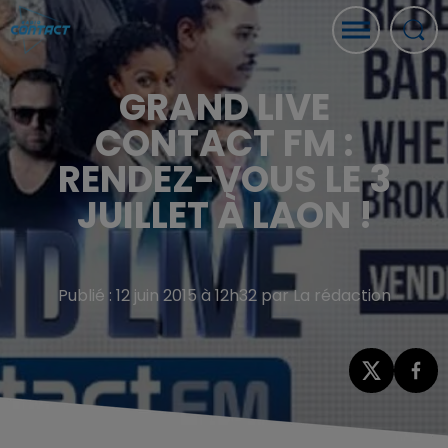
GRAND LIVE
CONTACT FM :
RENDEZ-VOUS LE 3
JUILLET À LAON !
Publié : 12 juin 2015 à 12h32 par La rédaction