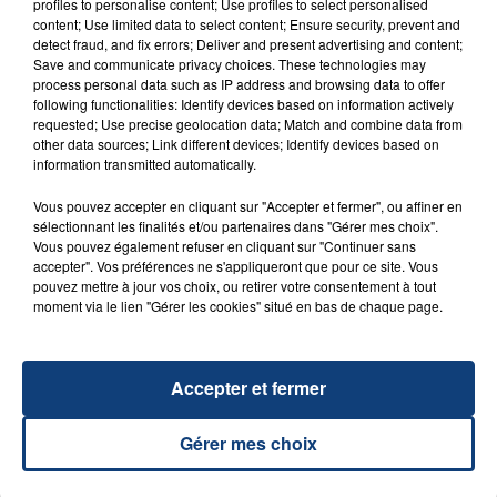
profiles to personalise content; Use profiles to select personalised
content; Use limited data to select content; Ensure security, prevent and
detect fraud, and fix errors; Deliver and present advertising and content;
Save and communicate privacy choices. These technologies may
process personal data such as IP address and browsing data to offer
following functionalities: Identify devices based on information actively
requested; Use precise geolocation data; Match and combine data from
other data sources; Link different devices; Identify devices based on
information transmitted automatically.
Vous pouvez accepter en cliquant sur "Accepter et fermer", ou affiner en
23 juillet 2026
INCENDIE MORTEL À LENS : UNE FEMME ET
sélectionnant les finalités et/ou partenaires dans "Gérer mes choix".
Vous pouvez également refuser en cliquant sur "Continuer sans
SON BÉBÉ ENTRE LA VIE ET LA...
accepter". Vos préférences ne s'appliqueront que pour ce site. Vous
Un homme s'est immolé par le feu après avoir
pouvez mettre à jour vos choix, ou retirer votre consentement à tout
moment via le lien "Gérer les cookies" situé en bas de chaque page.
aspergé sa compagne et leur bébé de trois mois
d'un liquide inflammable.
Accepter et fermer
Gérer mes choix
20 juillet 2026