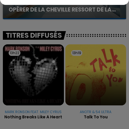
UNE ADOLESCENTE DEVANT SE FAIRE
OPÉRER DE LA CHEVILLE RESSORT DE LA...
La famille a porté plainte contre la clinique qui a
reconnu sa responsabilité et présenté ses
excuses.
TITRES DIFFUSÉS
13h22
13h22
13h19
13h19
MARK RONSON FEAT. MILEY CYRUS
ANOTR & 54 ULTRA
Nothing Breaks Like A Heart
Talk To You