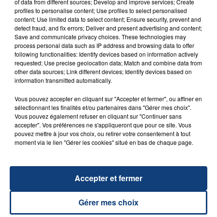
of data from different sources; Develop and improve services; Create
profiles to personalise content; Use profiles to select personalised
Fresh Prince
. Mémorable. "
J'attendais qu'il me ramène des glaçons, il ne
content; Use limited data to select content; Ensure security, prevent and
l'a pas fait. Il faut qu'il suive une formation
", taquine Soprano.
detect fraud, and fix errors; Deliver and present advertising and content;
Save and communicate privacy choices. These technologies may
process personal data such as IP address and browsing data to offer
« Il connait tout par c-ur »
following functionalities: Identify devices based on information actively
requested; Use precise geolocation data; Match and combine data from
other data sources; Link different devices; Identify devices based on
Que ce soit, Louane, Black M, Soprano, M.Pokora, Tenny, Tara, Chawki,
information transmitted automatically.
l'avis est le même : Ils adorent le public du Nord ! «
Je n'avais pas besoin
de chanter, il connait tout par c-ur
», déclarent d'une même voix Soprano,
Vous pouvez accepter en cliquant sur "Accepter et fermer", ou affiner en
sélectionnant les finalités et/ou partenaires dans "Gérer mes choix".
Black M et M.Pokora. «
C'est vraiment génial, on sent beaucoup d'amour
Vous pouvez également refuser en cliquant sur "Continuer sans
de sa par
t », s'enthousiasme Tara Mc Donald. «
Ca fait chaud au c-ur,
accepter". Vos préférences ne s'appliqueront que pour ce site. Vous
merci
», conclut Louane, émue.
pouvez mettre à jour vos choix, ou retirer votre consentement à tout
moment via le lien "Gérer les cookies" situé en bas de chaque page.
Bravo donc aux personnes qui ont eu la chance d'être présentes sur
place, vous les avez largement « régalés » par votre bonne humeur et
Accepter et fermer
votre énergie. En attendant un deuxième #Grand Live, vous pouvez
retrouver certains de ces artistes en tournée dans le Grand Nord. Merci à
Gérer mes choix
tous pour ce grand moment !