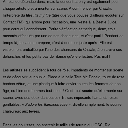
Ambiance détendue donc, mais la concentration y est également pour
chaque artiste prêt à monter sur scène. A commencer par Chawki,
l'interprète du titre
It's my life
(titre que vous pouvez d'ailleurs écouter sur
Contact FM), qui arbore pour l'occasion, une
veste à
la Beetle
Juice
,
pour ceux qui connaissent. Petite vérification esthétique, deux, trois
raccords effectués par une de ses danseuses, et c'est parti ! Pendant ce
temps là, Louane se prépare, c'est à son tour juste après. Elle est
visiblement emballée par l'une des chansons de Chawki, à en croire ses
déhanchés et les petits pas de
danse qu'elle effectue.
Pas mal !
Les artistes se succèdent à tour de rôle, impatients de monter sur scène
et de découvrir leur public. Place à la belle Tara Mc Donald, toute de rose
bonbon vêtue, et une plastique à faire envier toutes les femmes de son
âge, ou bien des femmes tout court ! C'est tout sourire qu'elle monte sur
scène, avec ses deux danseuses⬦ Et ses imposants flamands roses
gonflables. «
J'adore les flamands rose
», dit-elle simplement, le sourire
chaleureux aux lèvres.
Dans les coulisses, on aperçoit le milieu de terrain du LOSC, Rio