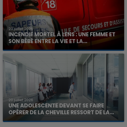
23 juillet 2026
INCENDIE MORTEL À LENS : UNE FEMME ET
SON BÉBÉ ENTRE LA VIE ET LA...
Un homme s'est immolé par le feu après avoir
aspergé sa compagne et leur bébé de trois mois
d'un liquide inflammable.
20 juillet 2026
UNE ADOLESCENTE DEVANT SE FAIRE
OPÉRER DE LA CHEVILLE RESSORT DE LA...
La famille a porté plainte contre la clinique qui a
reconnu sa responsabilité et présenté ses