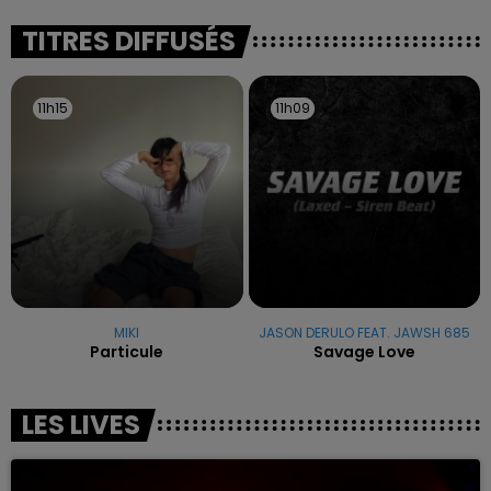
excuses.
TITRES DIFFUSÉS
11h15
11h15
11h09
11h09
MIKI
JASON DERULO FEAT. JAWSH 685
Particule
Savage Love
LES LIVES