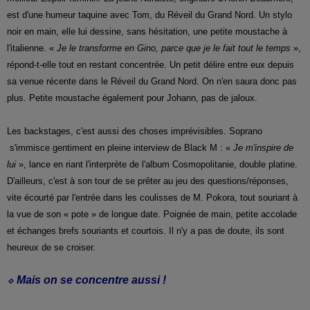
est d'une humeur taquine avec Tom, du Réveil du Grand Nord. Un stylo
noir en main, elle lui dessine, sans hésitation, une petite moustache à
l'italienne. «
Je le transforme en Gino, parce que je le fait tout le temps
»,
répond-t-elle tout en restant concentrée. Un petit délire entre eux depuis
sa venue récente dans le Réveil du Grand Nord. On n'en saura donc pas
plus. Petite moustache également pour Johann, pas de jaloux.
Les backstages, c'est aussi des choses imprévisibles. Soprano
s'immisce gentiment en pleine interview de Black M : «
Je m'inspire de
lui
», lance en riant l'interprète de l'album Cosmopolitanie, double platine.
D'ailleurs, c'est à son tour de se prêter au jeu des questions/réponses,
vite écourté par l'entrée dans les coulisses de M. Pokora, tout souriant à
la vue de son « pote » de longue date. Poignée de main, petite accolade
et échanges brefs souriants et courtois. Il n'y a pas de doute, ils sont
heureux de se croiser.
⬦ Mais on se concentre aussi !