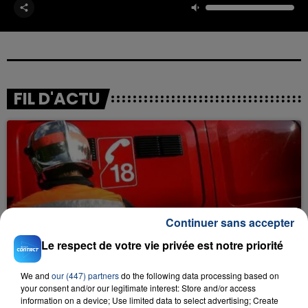
FIL D'ACTU
Continuer sans accepter
23 juillet 2026
INCENDIE MORTEL À LENS : UNE FEMME ET
Le respect de votre vie privée est notre priorité
SON BÉBÉ ENTRE LA VIE ET LA...
We and
our (447) partners
do the following data processing based on
Un homme s'est immolé par le feu après avoir
your consent and/or our legitimate interest: Store and/or access
aspergé sa compagne et leur bébé de trois mois
information on a device; Use limited data to select advertising; Create