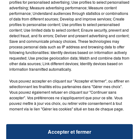
d'un liquide inflammable.
profiles for personalised advertising; Use profiles to select personalised
advertising; Measure advertising performance; Measure content
performance; Understand audiences through statistics or combinations
of data from different sources; Develop and improve services; Create
profiles to personalise content; Use profiles to select personalised
content; Use limited data to select content; Ensure security, prevent and
detect fraud, and fix errors; Deliver and present advertising and content;
Save and communicate privacy choices. These technologies may
20 juillet 2026
process personal data such as IP address and browsing data to offer
UNE ADOLESCENTE DEVANT SE FAIRE
following functionalities: Identify devices based on information actively
OPÉRER DE LA CHEVILLE RESSORT DE LA...
requested; Use precise geolocation data; Match and combine data from
other data sources; Link different devices; Identify devices based on
La famille a porté plainte contre la clinique qui a
information transmitted automatically.
reconnu sa responsabilité et présenté ses
excuses.
Vous pouvez accepter en cliquant sur "Accepter et fermer", ou affiner en
TITRES DIFFUSÉS
sélectionnant les finalités et/ou partenaires dans "Gérer mes choix".
Vous pouvez également refuser en cliquant sur "Continuer sans
accepter". Vos préférences ne s'appliqueront que pour ce site. Vous
pouvez mettre à jour vos choix, ou retirer votre consentement à tout
17h47
17h47
17h43
17h43
moment via le lien "Gérer les cookies" situé en bas de chaque page.
Accepter et fermer