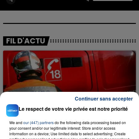
FIL D'ACTU
Continuer sans accepter
23 juillet 2026
INCENDIE MORTEL À LENS : UNE FEMME ET
Le respect de votre vie privée est notre priorité
SON BÉBÉ ENTRE LA VIE ET LA...
Un homme s'est immolé par le feu après avoir
We and
our (447) partners
do the following data processing based on
your consent and/or our legitimate interest: Store and/or access
aspergé sa compagne et leur bébé de trois mois
information on a device; Use limited data to select advertising; Create
d'un liquide inflammable.