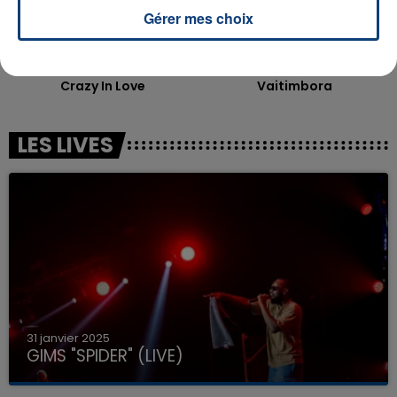
Gérer mes choix
BEYONCE & JAY Z
TRINIX & MARIANA FROES
Crazy In Love
Vaitimbora
LES LIVES
31 janvier 2025
GIMS "SPIDER" (LIVE)