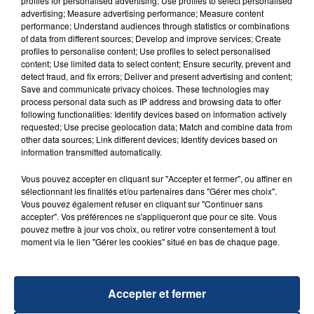
profiles for personalised advertising; Use profiles to select personalised
advertising; Measure advertising performance; Measure content
performance; Understand audiences through statistics or combinations
of data from different sources; Develop and improve services; Create
profiles to personalise content; Use profiles to select personalised
content; Use limited data to select content; Ensure security, prevent and
detect fraud, and fix errors; Deliver and present advertising and content;
Save and communicate privacy choices. These technologies may
20 juillet 2026
UNE ADOLESCENTE DEVANT SE FAIRE
process personal data such as IP address and browsing data to offer
following functionalities: Identify devices based on information actively
OPÉRER DE LA CHEVILLE RESSORT DE LA...
requested; Use precise geolocation data; Match and combine data from
La famille a porté plainte contre la clinique qui a
other data sources; Link different devices; Identify devices based on
information transmitted automatically.
reconnu sa responsabilité et présenté ses
excuses.
TITRES DIFFUSÉS
Vous pouvez accepter en cliquant sur "Accepter et fermer", ou affiner en
sélectionnant les finalités et/ou partenaires dans "Gérer mes choix".
Vous pouvez également refuser en cliquant sur "Continuer sans
accepter". Vos préférences ne s'appliqueront que pour ce site. Vous
12h31
12h31
12h29
12h29
pouvez mettre à jour vos choix, ou retirer votre consentement à tout
moment via le lien "Gérer les cookies" situé en bas de chaque page.
Accepter et fermer