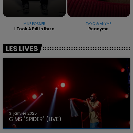
MIKE POSNER
TAYC & ANYME
I Took A Pill In Ibiza
Reanyme
LES LIVES
31 janvier 2025
GIMS "SPIDER" (LIVE)