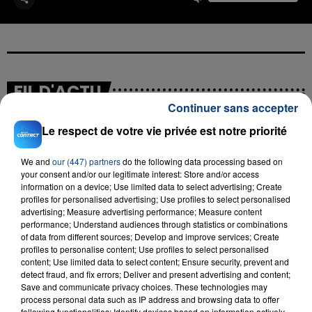
FIL D'ACTU
Continuer sans accepter
Le respect de votre vie privée est notre priorité
We and
our (447) partners
do the following data processing based on
your consent and/or our legitimate interest: Store and/or access
information on a device; Use limited data to select advertising; Create
profiles for personalised advertising; Use profiles to select personalised
advertising; Measure advertising performance; Measure content
performance; Understand audiences through statistics or combinations
23 juillet 2026
of data from different sources; Develop and improve services; Create
INCENDIE MORTEL À LENS : UNE FEMME ET
profiles to personalise content; Use profiles to select personalised
SON BÉBÉ ENTRE LA VIE ET LA...
content; Use limited data to select content; Ensure security, prevent and
Un homme s'est immolé par le feu après avoir
detect fraud, and fix errors; Deliver and present advertising and content;
Save and communicate privacy choices. These technologies may
aspergé sa compagne et leur bébé de trois mois
process personal data such as IP address and browsing data to offer
d'un liquide inflammable.
following functionalities: Identify devices based on information actively