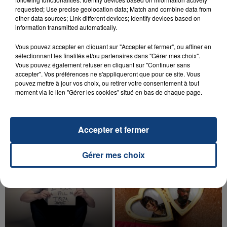
requested; Use precise geolocation data; Match and combine data from
other data sources; Link different devices; Identify devices based on
information transmitted automatically.
Vous pouvez accepter en cliquant sur "Accepter et fermer", ou affiner en
sélectionnant les finalités et/ou partenaires dans "Gérer mes choix".
Vous pouvez également refuser en cliquant sur "Continuer sans
20 juillet 2026
UNE ADOLESCENTE DEVANT SE FAIRE
accepter". Vos préférences ne s'appliqueront que pour ce site. Vous
pouvez mettre à jour vos choix, ou retirer votre consentement à tout
OPÉRER DE LA CHEVILLE RESSORT DE LA...
moment via le lien "Gérer les cookies" situé en bas de chaque page.
La famille a porté plainte contre la clinique qui a
reconnu sa responsabilité et présenté ses
excuses.
Accepter et fermer
TITRES DIFFUSÉS
Gérer mes choix
7h44
7h44
7h42
7h42