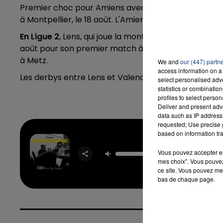
Premier choc pour Amiens avec un match à
Lyon le
à Montpellier, le 18 août. L'Amiens SC terminera sa 
En Ligue 2
, Lens, qui joue la montée,
débutera à Orléan
août pour son premier match à domicile
. Valencien
à Metz.
We and
our (447) partn
access information on a 
Les derbys entre Lens et Valenciennes sont programm
select personalised ad
statistics or combinatio
profiles to select person
Deliver and present adv
data such as IP address 
requested; Use precise g
based on information tra
Com
Carol
Vous pouvez accepter en 
ZAHO 
mes choix". Vous pouvez
SOLA
ce site. Vous pouvez met
bas de chaque page.