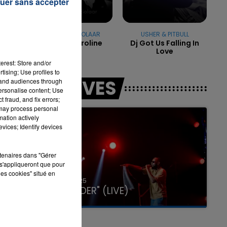
uer sans accepter
ZAHO & MC SOLAAR
USHER & PITBULL
Comme Caroline
Dj Got Us Falling In
r
Love
erest: Store and/or
tising; Use profiles to
LES LIVES
tand audiences through
personalise content; Use
 fraud, and fix errors;
 may process personal
mation actively
vices; Identify devices
rtenaires dans "Gérer
s'appliqueront que pour
les cookies" situé en
31 janvier 2025
GIMS "SPIDER" (LIVE)