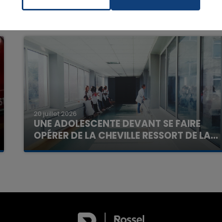
20 juillet 2026
UNE ADOLESCENTE DEVANT SE FAIRE
OPÉRER DE LA CHEVILLE RESSORT DE LA...
La famille a porté plainte contre la clinique qui a
reconnu sa responsabilité et présenté ses
excuses.