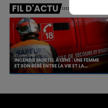
FIL D'ACTU
23 juillet 2026
INCENDIE MORTEL À LENS : UNE FEMME
ET SON BÉBÉ ENTRE LA VIE ET LA...
Un homme s'est immolé par le feu après avoir
aspergé sa compagne et leur bébé de trois
mois d'un liquide inflammable.