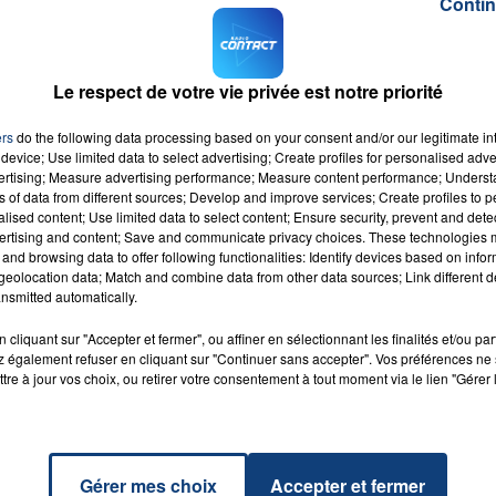
Contin
 11 août. Les Picards joueront ensuite à domicile face
saison ) Guingamp, le 25 mai.
s le vendredi 27 juillet avant de recevoir le Red Star 3
Le respect de votre vie privée est notre priorité
nes jouera à domicile face à Auxerre avant de se déplace
ers
do the following data processing based on your consent and/or our legitimate int
device; Use limited data to select advertising; Create profiles for personalised adver
és le 9 novembre, puis le 12 avril.
vertising; Measure advertising performance; Measure content performance; Unders
ns of data from different sources; Develop and improve services; Create profiles to 
alised content; Use limited data to select content; Ensure security, prevent and detect
ertising and content; Save and communicate privacy choices. These technologies
and browsing data to offer following functionalities: Identify devices based on infor
eolocation data; Match and combine data from other data sources; Link different de
nsmitted automatically.
me
RADIO CONTACT
ine
cliquant sur "Accepter et fermer", ou affiner en sélectionnant les finalités et/ou pa
& MC
 également refuser en cliquant sur "Continuer sans accepter". Vos préférences ne 
AR
tre à jour vos choix, ou retirer votre consentement à tout moment via le lien "Gérer 
Gérer mes choix
Accepter et fermer