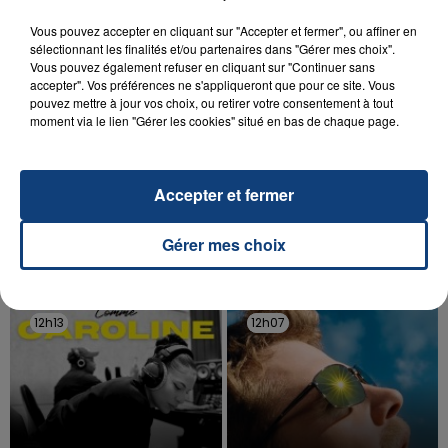
Vous pouvez accepter en cliquant sur "Accepter et fermer", ou affiner en
sélectionnant les finalités et/ou partenaires dans "Gérer mes choix".
Vous pouvez également refuser en cliquant sur "Continuer sans
accepter". Vos préférences ne s'appliqueront que pour ce site. Vous
pouvez mettre à jour vos choix, ou retirer votre consentement à tout
moment via le lien "Gérer les cookies" situé en bas de chaque page.
20 juillet 2026
UNE ADOLESCENTE DEVANT SE FAIRE
OPÉRER DE LA CHEVILLE RESSORT DE LA...
Accepter et fermer
La famille a porté plainte contre la clinique qui a
reconnu sa responsabilité et présenté ses
Gérer mes choix
excuses.
TITRES DIFFUSÉS
12h13
12h13
12h07
12h07