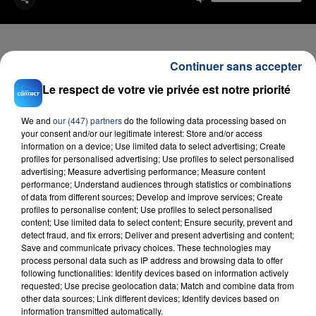
Continuer sans accepter
FIL D'ACTU
Le respect de votre vie privée est notre priorité
We and
our (447) partners
do the following data processing based on
your consent and/or our legitimate interest: Store and/or access
information on a device; Use limited data to select advertising; Create
profiles for personalised advertising; Use profiles to select personalised
advertising; Measure advertising performance; Measure content
performance; Understand audiences through statistics or combinations
of data from different sources; Develop and improve services; Create
profiles to personalise content; Use profiles to select personalised
content; Use limited data to select content; Ensure security, prevent and
23 juillet 2026
detect fraud, and fix errors; Deliver and present advertising and content;
INCENDIE MORTEL À LENS : UNE FEMME ET
Save and communicate privacy choices. These technologies may
SON BÉBÉ ENTRE LA VIE ET LA...
process personal data such as IP address and browsing data to offer
following functionalities: Identify devices based on information actively
Un homme s'est immolé par le feu après avoir
requested; Use precise geolocation data; Match and combine data from
aspergé sa compagne et leur bébé de trois mois
other data sources; Link different devices; Identify devices based on
d'un liquide inflammable.
information transmitted automatically.