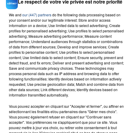
Le respect de votre vie privée est notre priorité
We and
our (447) partners
do the following data processing based on
your consent and/or our legitimate interest: Store and/or access
23 juillet 2026
information on a device; Use limited data to select advertising; Create
INCENDIE MORTEL À LENS : UNE FEMME ET
profiles for personalised advertising; Use profiles to select personalised
advertising; Measure advertising performance; Measure content
SON BÉBÉ ENTRE LA VIE ET LA...
performance; Understand audiences through statistics or combinations
Un homme s'est immolé par le feu après avoir
of data from different sources; Develop and improve services; Create
aspergé sa compagne et leur bébé de trois mois
profiles to personalise content; Use profiles to select personalised
content; Use limited data to select content; Ensure security, prevent and
d'un liquide inflammable.
detect fraud, and fix errors; Deliver and present advertising and content;
Save and communicate privacy choices. These technologies may
process personal data such as IP address and browsing data to offer
following functionalities: Identify devices based on information actively
requested; Use precise geolocation data; Match and combine data from
other data sources; Link different devices; Identify devices based on
information transmitted automatically.
20 juillet 2026
UNE ADOLESCENTE DEVANT SE FAIRE
Vous pouvez accepter en cliquant sur "Accepter et fermer", ou affiner en
OPÉRER DE LA CHEVILLE RESSORT DE LA...
sélectionnant les finalités et/ou partenaires dans "Gérer mes choix".
Vous pouvez également refuser en cliquant sur "Continuer sans
La famille a porté plainte contre la clinique qui a
accepter". Vos préférences ne s'appliqueront que pour ce site. Vous
reconnu sa responsabilité et présenté ses
pouvez mettre à jour vos choix, ou retirer votre consentement à tout
moment via le lien "Gérer les cookies" situé en bas de chaque page.