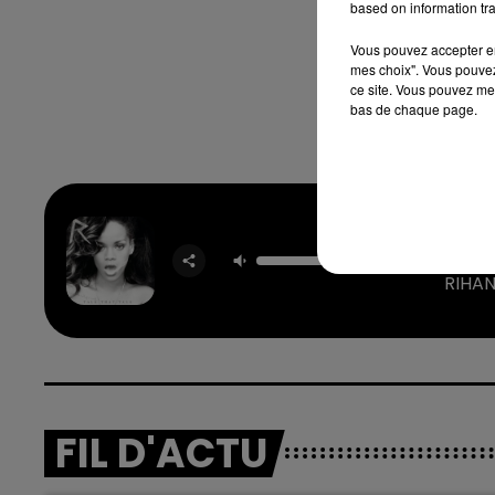
based on information tra
Vous pouvez accepter en 
mes choix". Vous pouvez
ce site. Vous pouvez met
bas de chaque page.
Where Ha
Bee
RIHA
FIL D'ACTU