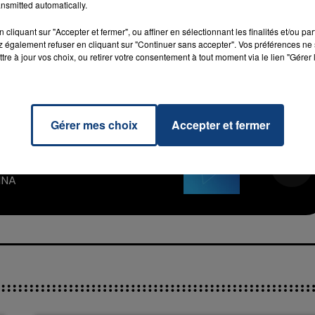
nsmitted automatically.
cliquant sur "Accepter et fermer", ou affiner en sélectionnant les finalités et/ou pa
 également refuser en cliquant sur "Continuer sans accepter". Vos préférences ne 
tre à jour vos choix, ou retirer votre consentement à tout moment via le lien "Gérer 
7h00 - 11h00
La Team de l'été
Gérer mes choix
Accepter et fermer
ve You
RADIO CONTACT
n
NNA