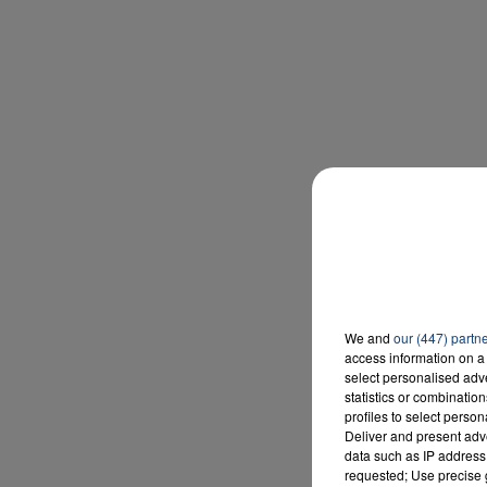
We and
our (447) partn
access information on a 
select personalised ad
statistics or combinatio
profiles to select person
Deliver and present adv
data such as IP address 
requested; Use precise g