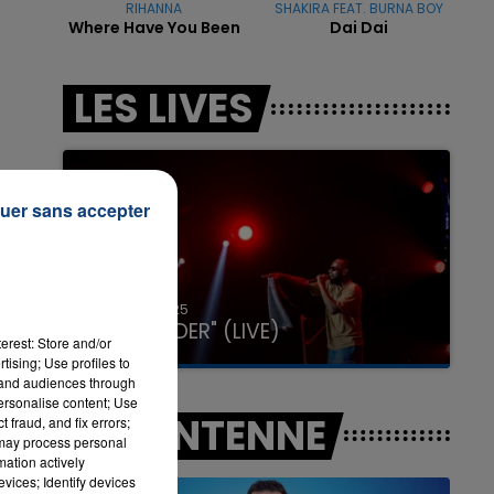
RIHANNA
SHAKIRA FEAT. BURNA BOY
Where Have You Been
Dai Dai
LES LIVES
7h00 - 11h00
LA TEAM DE L'ÉTÉ
uer sans accepter
31 janvier 2025
GIMS "SPIDER" (LIVE)
erest: Store and/or
tising; Use profiles to
tand audiences through
personalise content; Use
A L'ANTENNE
 fraud, and fix errors;
 may process personal
mation actively
vices; Identify devices