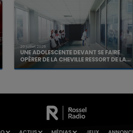
20 juillet 2026
UNE ADOLESCENTE DEVANT SE FAIRE
OPÉRER DE LA CHEVILLE RESSORT DE LA...
La famille a porté plainte contre la clinique qui a
reconnu sa responsabilité et présenté ses
excuses.
IO
ACTUS
MÉDIAS
JEUX
ANNONC