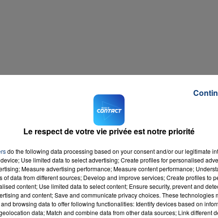
Contin
Le respect de votre vie privée est notre priorité
ers
do the following data processing based on your consent and/or our legitimate int
device; Use limited data to select advertising; Create profiles for personalised adver
vertising; Measure advertising performance; Measure content performance; Unders
ns of data from different sources; Develop and improve services; Create profiles to 
alised content; Use limited data to select content; Ensure security, prevent and detect
ertising and content; Save and communicate privacy choices. These technologies
and browsing data to offer following functionalities: Identify devices based on infor
eolocation data; Match and combine data from other data sources; Link different de