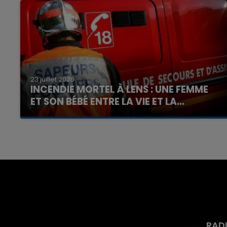
23 juillet 2026
INCENDIE MORTEL À LENS : UNE FEMME
ET SON BÉBÉ ENTRE LA VIE ET LA...
Un homme s'est immolé par le feu après avoir
aspergé sa compagne et leur bébé de trois
mois d'un liquide inflammable.
RAD