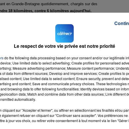
ndant en Grande-Bretagne quotidiennement, chargés sur des
ndre 18 kilomètres, contre 6 kilomètres aujourd'hui.
VENIR"
Contin
'avoir à payer les quelque 2.000 livres (2.730 euros) d'amende par migrant
parole du groupe. Une allusion au fait que les camions auront moins de temps 
Le respect de votre vie privée est notre priorité
migrants de s'introduire illégalement dans ces derniers. L'investissement, de 20
ers
do the following data processing based on your consent and/or our legitimate int
méliorer la gare de fret et les voies d'accès du terminal de Folkestone
device; Use limited data to select advertising; Create profiles for personalised adver
années à venir
", a indiqué M. Gounon.
vertising; Measure advertising performance; Measure content performance; Unders
ns of data from different sources; Develop and improve services; Create profiles to 
alised content; Use limited data to select content; Ensure security, prevent and detect
(pouvant contenir des camions et des véhicules de tourisme), avec 32 camions
ertising and content; Save and communicate privacy choices. These technologies
otunnel
pour le bassin d'emploi dans le Pas-de-Calais avec près de 4.000
and browsing data to offer following functionalities: Identify devices based on infor
eolocation data; Match and combine data from other data sources; Link different de
nsmitted automatically.
cliquant sur "Accepter et fermer", ou affiner en sélectionnant les finalités et/ou pa
 également refuser en cliquant sur "Continuer sans accepter". Vos préférences ne 
tre à jour vos choix, ou retirer votre consentement à tout moment via le lien "Gérer 
old On