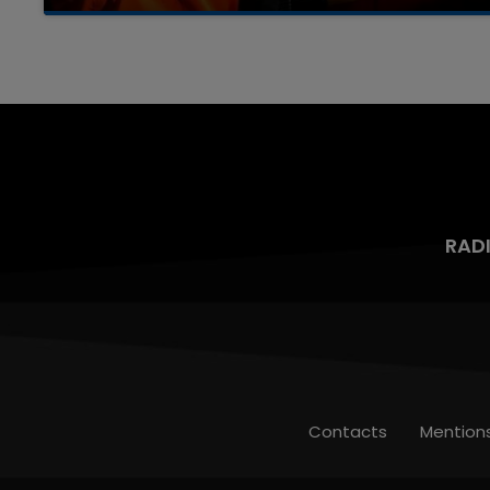
Un homme s'est immolé par le feu après avoir
aspergé sa compagne et leur bébé de trois
mois d'un liquide inflammable.
RAD
Contacts
Mention