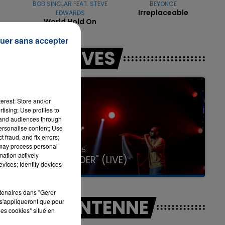
BOB SINCLAR FEAT. STEVE
BEYONCE
Irreplaceable
EDWARDS
World Hold On
uer sans accepter
7h00 - 11h00
LES LIVES
LA TEAM DE L'ÉTÉ
à
erest: Store and/or
tising; Use profiles to
tand audiences through
personalise content; Use
 fraud, and fix errors;
 may process personal
31 janvier 2025
mation actively
GIMS "SPIDER" (LIVE)
vices; Identify devices
rtenaires dans "Gérer
A L'ANTENNE
s'appliqueront que pour
les cookies" situé en