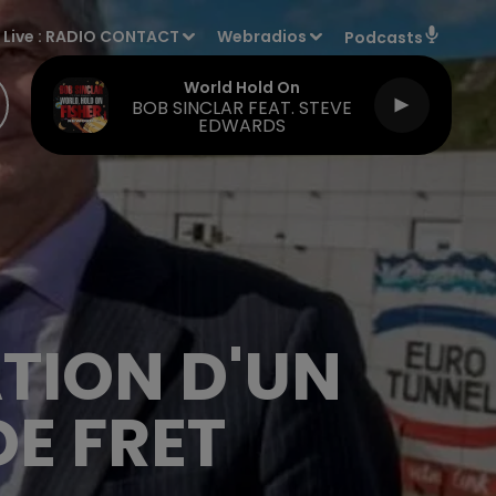
Live :
RADIO CONTACT
Webradios
Podcasts
World Hold On
BOB SINCLAR FEAT. STEVE
EDWARDS
TION D'UN
E FRET