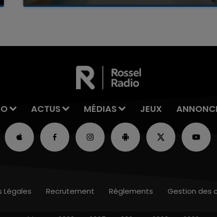
La famille a porté plainte contre la clinique qui a
reconnu sa responsabilité et présenté ses
excuses.
IO
ACTUS
MÉDIAS
JEUX
ANNONC
s Légales
Recrutement
Règlements
Gestion des 