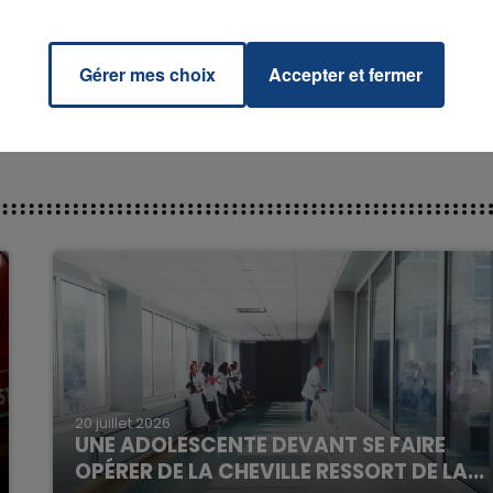
NCLAR
RADIO CONTACT
STEVE
RDS
Gérer mes choix
Accepter et fermer
7h00 - 11h00
La Team de l'été
20 juillet 2026
UNE ADOLESCENTE DEVANT SE FAIRE
OPÉRER DE LA CHEVILLE RESSORT DE LA...