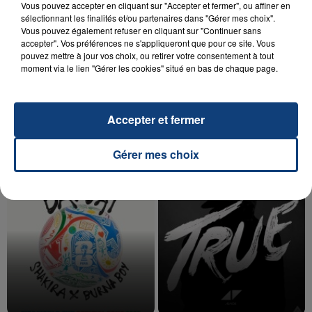
Vous pouvez accepter en cliquant sur "Accepter et fermer", ou affiner en
sélectionnant les finalités et/ou partenaires dans "Gérer mes choix".
Vous pouvez également refuser en cliquant sur "Continuer sans
accepter". Vos préférences ne s'appliqueront que pour ce site. Vous
pouvez mettre à jour vos choix, ou retirer votre consentement à tout
20 juillet 2026
UNE ADOLESCENTE DEVANT SE FAIRE
moment via le lien "Gérer les cookies" situé en bas de chaque page.
OPÉRER DE LA CHEVILLE RESSORT DE LA...
La famille a porté plainte contre la clinique qui a
Accepter et fermer
reconnu sa responsabilité et présenté ses
excuses.
TITRES DIFFUSÉS
Gérer mes choix
8h05
8h05
7h58
7h58