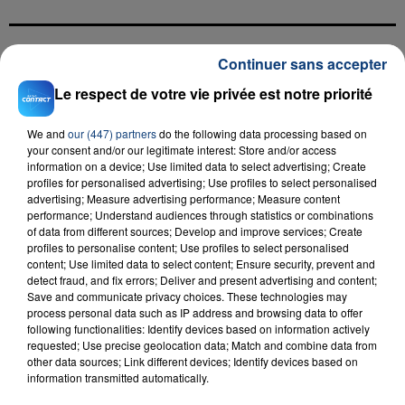
Continuer sans accepter
FIL D'ACTU
Le respect de votre vie privée est notre priorité
We and
our (447) partners
do the following data processing based on
your consent and/or our legitimate interest: Store and/or access
information on a device; Use limited data to select advertising; Create
profiles for personalised advertising; Use profiles to select personalised
advertising; Measure advertising performance; Measure content
performance; Understand audiences through statistics or combinations
of data from different sources; Develop and improve services; Create
profiles to personalise content; Use profiles to select personalised
23 juillet 2026
content; Use limited data to select content; Ensure security, prevent and
INCENDIE MORTEL À LENS : UNE FEMME ET
detect fraud, and fix errors; Deliver and present advertising and content;
SON BÉBÉ ENTRE LA VIE ET LA...
Save and communicate privacy choices. These technologies may
Un homme s'est immolé par le feu après avoir
process personal data such as IP address and browsing data to offer
following functionalities: Identify devices based on information actively
aspergé sa compagne et leur bébé de trois mois
requested; Use precise geolocation data; Match and combine data from
d'un liquide inflammable.
other data sources; Link different devices; Identify devices based on
information transmitted automatically.