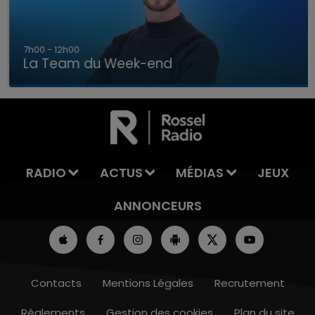
7h00 - 12h00
La Team du Week-end
7h00 - 12h00
LA TEAM DU WEEK-END
RADIO
ACTUS
MÉDIAS
JEUX
ANNONCEURS
Contacts
Mentions Légales
Recrutement
Règlements
Gestion des cookies
Plan du site