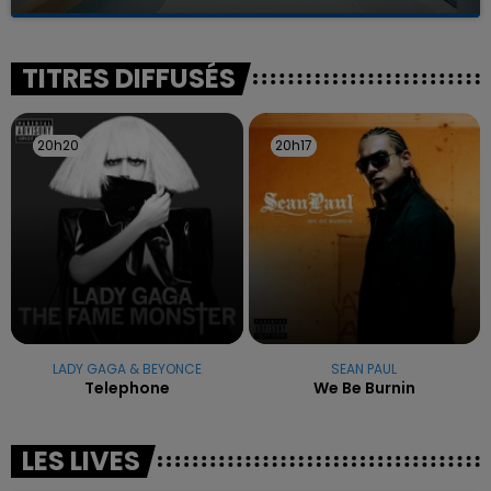
La famille a porté plainte contre la clinique qui a
reconnu sa responsabilité et présenté ses
excuses.
TITRES DIFFUSÉS
20h20
20h20
20h17
20h17
LADY GAGA & BEYONCE
SEAN PAUL
Telephone
We Be Burnin
LES LIVES