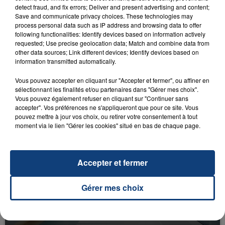
detect fraud, and fix errors; Deliver and present advertising and content;
Save and communicate privacy choices. These technologies may
process personal data such as IP address and browsing data to offer
following functionalities: Identify devices based on information actively
requested; Use precise geolocation data; Match and combine data from
other data sources; Link different devices; Identify devices based on
information transmitted automatically.
23 juillet 2026
INCENDIE MORTEL À LENS : UNE FEMME ET
Vous pouvez accepter en cliquant sur "Accepter et fermer", ou affiner en
SON BÉBÉ ENTRE LA VIE ET LA...
sélectionnant les finalités et/ou partenaires dans "Gérer mes choix".
Vous pouvez également refuser en cliquant sur "Continuer sans
Un homme s'est immolé par le feu après avoir
accepter". Vos préférences ne s'appliqueront que pour ce site. Vous
aspergé sa compagne et leur bébé de trois mois
pouvez mettre à jour vos choix, ou retirer votre consentement à tout
moment via le lien "Gérer les cookies" situé en bas de chaque page.
d'un liquide inflammable.
Accepter et fermer
Gérer mes choix
20 juillet 2026
UNE ADOLESCENTE DEVANT SE FAIRE
OPÉRER DE LA CHEVILLE RESSORT DE LA...