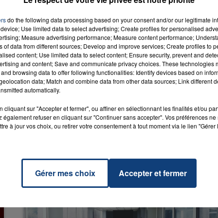
ers
do the following data processing based on your consent and/or our legitimate int
device; Use limited data to select advertising; Create profiles for personalised adver
16h00 - 20h00
vertising; Measure advertising performance; Measure content performance; Unders
LA TEAM DU WEEK-END
ns of data from different sources; Develop and improve services; Create profiles to 
alised content; Use limited data to select content; Ensure security, prevent and detect
e Boys
RADIO CONTACT
ertising and content; Save and communicate privacy choices. These technologies
INES &
and browsing data to offer following functionalities: Identify devices based on infor
SHE
eolocation data; Match and combine data from other data sources; Link different de
nsmitted automatically.
cliquant sur "Accepter et fermer", ou affiner en sélectionnant les finalités et/ou pa
 également refuser en cliquant sur "Continuer sans accepter". Vos préférences ne 
tre à jour vos choix, ou retirer votre consentement à tout moment via le lien "Gérer 
Gérer mes choix
Accepter et fermer