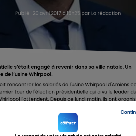
Publié : 20 avril 2017 à 15h25 par La rédaction
ielle s’était engagé à revenir dans sa ville natale. Un
 de l’usine Whirpool.
oit rencontrer les salariés de l'usine Whirpool d'Amiens c
mier tour de l'élection présidentielle qui a vu le leader d
irlpool l'attendent. Depuis ce lundi matin, ils ont organi
 du site promis à la fermeture. Emmanuel Macron se
Contin
, avant de reprendre la route vers Arras où il tiendra
Le respect de votre vie privée est notre priorité