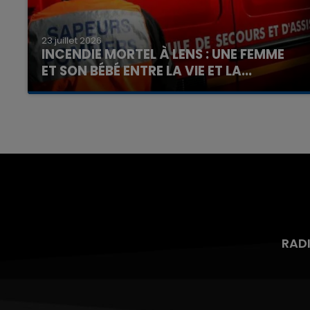
23 juillet 2026
INCENDIE MORTEL À LENS : UNE FEMME
ET SON BÉBÉ ENTRE LA VIE ET LA...
Un homme s'est immolé par le feu après avoir
7h00 - 12h00
end
La Team du Week-end
aspergé sa compagne et leur bébé de trois
mois d'un liquide inflammable.
RAD