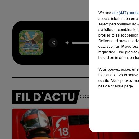
We and
our (447) partn
access information on a 
7h00 - 12h00
select personalised ad
LA TEAM DU WEEK-END
statistics or combinatio
profiles to select person
No Brok
Deliver and present adv
DISCO L
data such as IP address 
TINA
requested; Use precise g
based on information tra
Vous pouvez accepter en 
mes choix". Vous pouvez
ce site. Vous pouvez met
bas de chaque page.
FIL D'ACTU