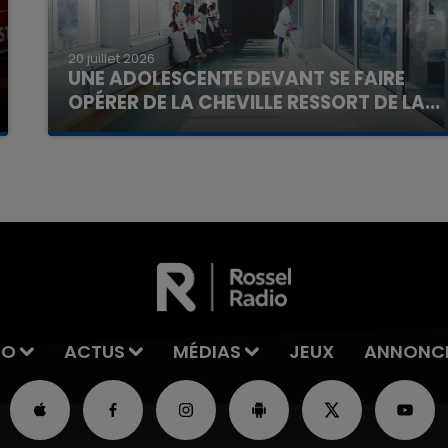
20 juillet 2026
UNE ADOLESCENTE DEVANT SE FAIRE
OPÉRER DE LA CHEVILLE RESSORT DE LA...
La famille a porté plainte contre la clinique qui a
16h00 - 20h00
La Team du Week-end
reconnu sa responsabilité et présenté ses
excuses.
IO
ACTUS
MÉDIAS
JEUX
ANNONC