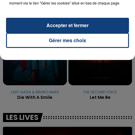
moment via le lien "Gérer les cookies" situé en bas de chaque page.
excuses.
TITRES DIFFUSÉS
Accepter et fermer
10h50
10h50
10h48
10h48
Gérer mes choix
LADY GAGA & BRUNO MARS
THE SECOND VOICE
Die With A Smile
Let Me Be
LES LIVES