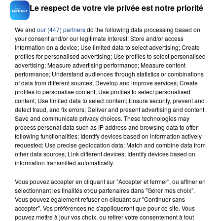
Le respect de votre vie privée est notre priorité
We and
our (447) partners
do the following data processing based on
your consent and/or our legitimate interest: Store and/or access
information on a device; Use limited data to select advertising; Create
23 juillet 2026
profiles for personalised advertising; Use profiles to select personalised
INCENDIE MORTEL À LENS : UNE FEMME ET
advertising; Measure advertising performance; Measure content
SON BÉBÉ ENTRE LA VIE ET LA...
performance; Understand audiences through statistics or combinations
of data from different sources; Develop and improve services; Create
Un homme s'est immolé par le feu après avoir
profiles to personalise content; Use profiles to select personalised
aspergé sa compagne et leur bébé de trois mois
content; Use limited data to select content; Ensure security, prevent and
d'un liquide inflammable.
detect fraud, and fix errors; Deliver and present advertising and content;
Save and communicate privacy choices. These technologies may
process personal data such as IP address and browsing data to offer
following functionalities: Identify devices based on information actively
requested; Use precise geolocation data; Match and combine data from
other data sources; Link different devices; Identify devices based on
information transmitted automatically.
20 juillet 2026
Vous pouvez accepter en cliquant sur "Accepter et fermer", ou affiner en
UNE ADOLESCENTE DEVANT SE FAIRE
sélectionnant les finalités et/ou partenaires dans "Gérer mes choix".
OPÉRER DE LA CHEVILLE RESSORT DE LA...
Vous pouvez également refuser en cliquant sur "Continuer sans
La famille a porté plainte contre la clinique qui a
accepter". Vos préférences ne s'appliqueront que pour ce site. Vous
pouvez mettre à jour vos choix, ou retirer votre consentement à tout
reconnu sa responsabilité et présenté ses