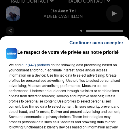
RADIO CONTACT
Ete Avec Toi
ADELE CASTILLON
Continuer sans accepter
Le respect de votre vie privée est notre priorité
We and
our (447) partners
do the following data processing based on
FIL D'ACTU
your consent and/or our legitimate interest: Store and/or access
information on a device; Use limited data to select advertising; Create
profiles for personalised advertising; Use profiles to select personalised
advertising; Measure advertising performance; Measure content
performance; Understand audiences through statistics or combinations
of data from different sources; Develop and improve services; Create
profiles to personalise content; Use profiles to select personalised
content; Use limited data to select content; Ensure security, prevent and
detect fraud, and fix errors; Deliver and present advertising and content;
Save and communicate privacy choices. These technologies may
process personal data such as IP address and browsing data to offer
23 juillet 2026
following functionalities: Identify devices based on information actively