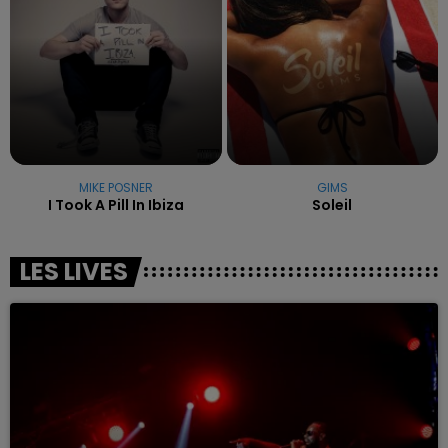
MIKE POSNER
GIMS
I Took A Pill In Ibiza
Soleil
LES LIVES