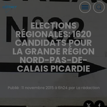
ELECTIONS
RÉGIONALES: 1620
CANDIDATS POUR
LA GRANDE RÉGION
NORD-PAS-DE-
CALAIS PICARDIE
Publié : 11 novembre 2015 à 6h24 par La rédaction