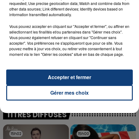
INCENDIE MORTEL À LENS : UNE FEMME ET
requested; Use precise geolocation data; Match and combine data from
SON BÉBÉ ENTRE LA VIE ET LA...
other data sources; Link different devices; Identify devices based on
information transmitted automatically.
Un homme s'est immolé par le feu après avoir
aspergé sa compagne et leur bébé de trois mois
Vous pouvez accepter en cliquant sur "Accepter et fermer", ou affiner en
d'un liquide inflammable.
sélectionnant les finalités et/ou partenaires dans "Gérer mes choix".
Vous pouvez également refuser en cliquant sur "Continuer sans
accepter". Vos préférences ne s'appliqueront que pour ce site. Vous
pouvez mettre à jour vos choix, ou retirer votre consentement à tout
moment via le lien "Gérer les cookies" situé en bas de chaque page.
20 juillet 2026
Accepter et fermer
UNE ADOLESCENTE DEVANT SE FAIRE
OPÉRER DE LA CHEVILLE RESSORT DE LA...
Gérer mes choix
La famille a porté plainte contre la clinique qui a
reconnu sa responsabilité et présenté ses
excuses.
TITRES DIFFUSÉS
15h02
15h02
15h00
15h00