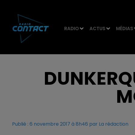
RADIO
ACTUS
MÉDIAS
DUNKERQU
M
Publié : 6 novembre 2017 à 8h46 par La rédaction