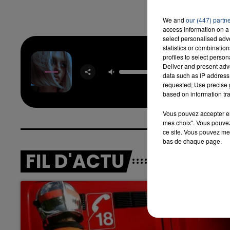
We and
our (447) partn
access information on a 
select personalised ad
statistics or combinatio
profiles to select person
Deliver and present adv
New Rel
data such as IP address 
BEBE R
requested; Use precise g
based on information tra
Vous pouvez accepter en 
mes choix". Vous pouvez
ce site. Vous pouvez met
bas de chaque page.
FIL D'ACTU