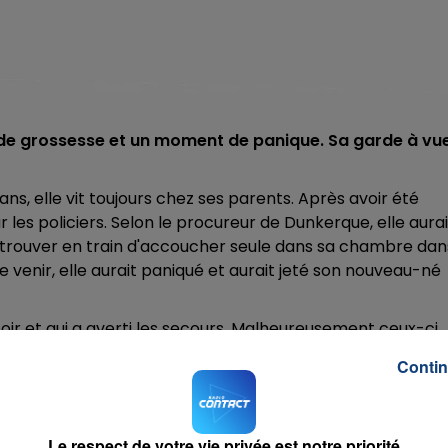
i de grossesse et un moment de panique. Sa garde à vu
ans, elle vit toujours chez ses parents. Après avoir été
 les policiers. Selon le procureur de Dunkerque, elle aurai
 retrouver en train d'accoucher seule dans sa chambre dan
 venir, elle aurait paniqué et aurait jeté son nouveau-né
toir et qui a averti les secours. Malheureusement ceux-ci
rrêt cardio-respiratoire. La mère affirmerait que l'enfant
Contin
co-légales contrediraient se version. Elle est poursuivie
Le respect de votre vie privée est notre priorité