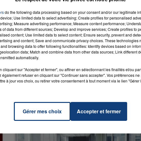
ers
do the following data processing based on your consent and/or our legitimate int
device; Use limited data to select advertising; Create profiles for personalised adver
vertising; Measure advertising performance; Measure content performance; Unders
ns of data from different sources; Develop and improve services; Create profiles to 
alised content; Use limited data to select content; Ensure security, prevent and detect
ertising and content; Save and communicate privacy choices. These technologies
igion
RADIO CONTACT
and browsing data to offer following functionalities: Identify devices based on infor
EXHA
eolocation data; Match and combine data from other data sources; Link different de
nsmitted automatically.
cliquant sur "Accepter et fermer", ou affiner en sélectionnant les finalités et/ou pa
 également refuser en cliquant sur "Continuer sans accepter". Vos préférences ne 
tre à jour vos choix, ou retirer votre consentement à tout moment via le lien "Gérer 
Gérer mes choix
Accepter et fermer