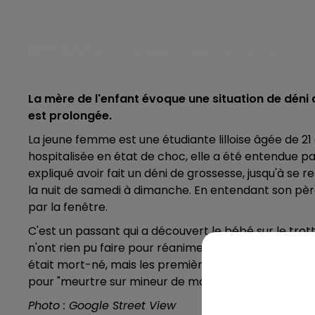
La mère de l'enfant évoque une situation de dén
est prolongée.
La jeune femme est une étudiante lilloise âgée de 21 
hospitalisée en état de choc, elle a été entendue par
expliqué avoir fait un déni de grossesse, jusqu'à se
la nuit de samedi à dimanche. En entendant son père
par la fenêtre.
C'est un passant qui a découvert le bébé sur le trot
n'ont rien pu faire pour réanimer le nourrisson, en a
était mort-né, mais les premières constatations médi
pour "meurtre sur mineur de moins de 15 ans".
Photo : Google Street View