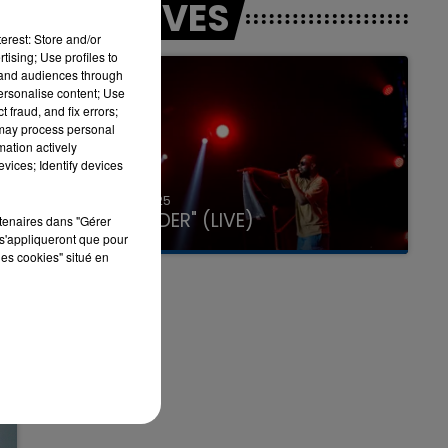
LES LIVES
erest: Store and/or
tising; Use profiles to
tand audiences through
personalise content; Use
 fraud, and fix errors;
 may process personal
mation actively
vices; Identify devices
31 janvier 2025
GIMS "SPIDER" (LIVE)
rtenaires dans "Gérer
s'appliqueront que pour
les cookies" situé en