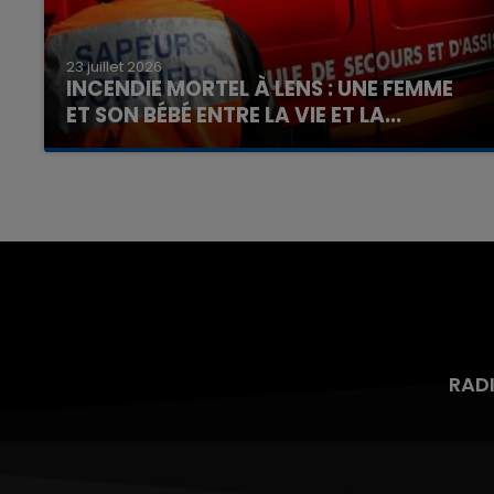
23 juillet 2026
INCENDIE MORTEL À LENS : UNE FEMME
ET SON BÉBÉ ENTRE LA VIE ET LA...
Un homme s'est immolé par le feu après avoir
aspergé sa compagne et leur bébé de trois
mois d'un liquide inflammable.
RAD