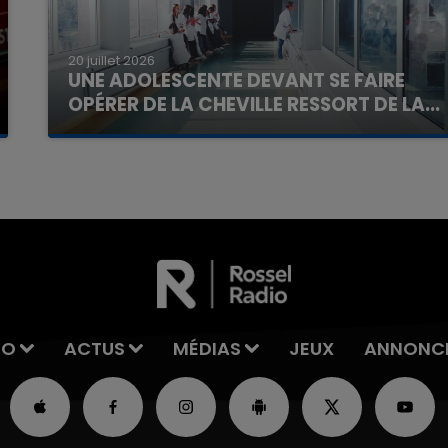
20 juillet 2026
UNE ADOLESCENTE DEVANT SE FAIRE
OPÉRER DE LA CHEVILLE RESSORT DE LA...
La famille a porté plainte contre la clinique qui a
reconnu sa responsabilité et présenté ses
excuses.
IO
ACTUS
MÉDIAS
JEUX
ANNONC