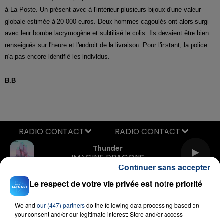
à La Poste. Un présent avec à l'intérieur plusieurs bijoux d'une valeur
globale estimée à 20 000 euros. Deux hommes cagoulés ont alors surgi
avec leur bombe lacrymogène et subtilisé le colis. Ils devaient être bien
renseignés sur l'heure et l'endroit de la livraison. Pour l'instant, la police
n'a pas encore identifié les individus.
B.B
RADIO CONTACT
Thunder
IMAGINE DRAGONS
Continuer sans accepter
Le respect de votre vie privée est notre priorité
We and
our (447) partners
do the following data processing based on
your consent and/or our legitimate interest: Store and/or access