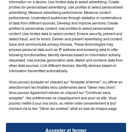
information on a device; Use limited data to select advertising; Create
profiles for personalised advertising; Use profiles to select personalised
advertising; Measure advertising performance; Measure content
FIL D'ACTU
performance; Understand audiences through statistics or combinations
of data from different sources; Develop and improve services; Create
profiles to personalise content; Use profiles to select personalised
content; Use limited data to select content; Ensure security, prevent and
detect fraud, and fix errors; Deliver and present advertising and content;
Save and communicate privacy choices. These technologies may
process personal data such as IP address and browsing data to offer
following functionalities: Identify devices based on information actively
requested; Use precise geolocation data; Match and combine data from
other data sources; Link different devices; Identify devices based on
information transmitted automatically.
23 juillet 2026
INCENDIE MORTEL À LENS : UNE FEMME ET
Vous pouvez accepter en cliquant sur "Accepter et fermer", ou affiner en
SON BÉBÉ ENTRE LA VIE ET LA...
sélectionnant les finalités et/ou partenaires dans "Gérer mes choix".
Vous pouvez également refuser en cliquant sur "Continuer sans
Un homme s'est immolé par le feu après avoir
accepter". Vos préférences ne s'appliqueront que pour ce site. Vous
aspergé sa compagne et leur bébé de trois mois
pouvez mettre à jour vos choix, ou retirer votre consentement à tout
d'un liquide inflammable.
moment via le lien "Gérer les cookies" situé en bas de chaque page.
Accepter et fermer