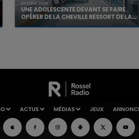
20 juillet 2026
UNE ADOLESCENTE DEVANT SE FAIRE
OPÉRER DE LA CHEVILLE RESSORT DE LA...
La famille a porté plainte contre la clinique qui a
reconnu sa responsabilité et présenté ses
excuses.
7h00 - 11h00
La Team de l'été
IO
ACTUS
MÉDIAS
JEUX
ANNONC