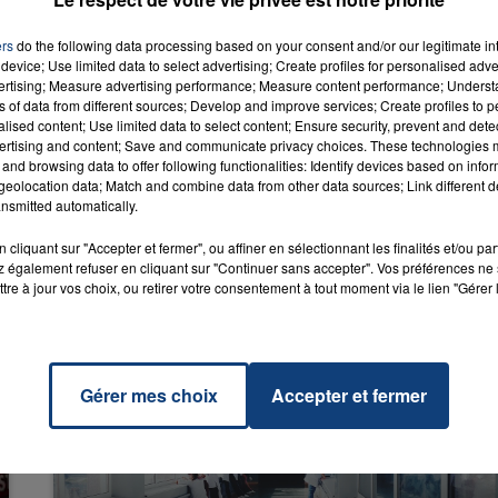
ers
do the following data processing based on your consent and/or our legitimate int
device; Use limited data to select advertising; Create profiles for personalised adver
k
vertising; Measure advertising performance; Measure content performance; Unders
RADIO CONTACT
NA &
ns of data from different sources; Develop and improve services; Create profiles to 
KE
alised content; Use limited data to select content; Ensure security, prevent and detect
ertising and content; Save and communicate privacy choices. These technologies
and browsing data to offer following functionalities: Identify devices based on infor
eolocation data; Match and combine data from other data sources; Link different de
nsmitted automatically.
cliquant sur "Accepter et fermer", ou affiner en sélectionnant les finalités et/ou pa
 également refuser en cliquant sur "Continuer sans accepter". Vos préférences ne 
tre à jour vos choix, ou retirer votre consentement à tout moment via le lien "Gérer 
Gérer mes choix
Accepter et fermer