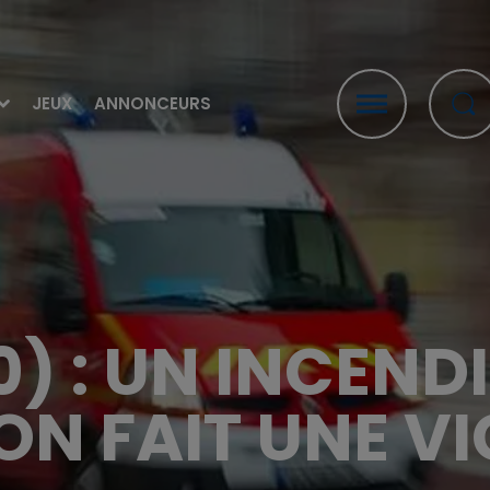
JEUX
ANNONCEURS
) : UN INCEND
ON FAIT UNE VI