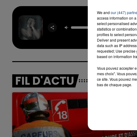
We and
our (447) partn
access information on a 
Wor
select personalised ad
RIHAN
statistics or combinatio
DRA
profiles to select person
Deliver and present adv
data such as IP address 
requested; Use precise g
based on information tra
Vous pouvez accepter en 
mes choix". Vous pouvez
FIL D'ACTU
ce site. Vous pouvez met
bas de chaque page.