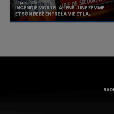
23 juillet 2026
INCENDIE MORTEL À LENS : UNE FEMME
ET SON BÉBÉ ENTRE LA VIE ET LA...
Un homme s'est immolé par le feu après avoir
aspergé sa compagne et leur bébé de trois
mois d'un liquide inflammable.
RAD