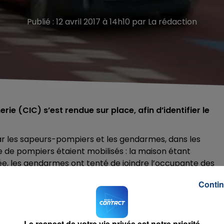
Publié : 12 avril 2017 à 14h10 par La rédaction
rie (CIC) s’est rendue sur place, afin d’identifier le
r les sapeurs-pompiers et les gendarmes, dans les
 de pompiers étaient mobilisés : la maison étant
e, les gendarmes ont tenté de joindre l’occupante des
 corps doit etre indentifiée.
Contin
Le respect de votre vie privée est notre priorité