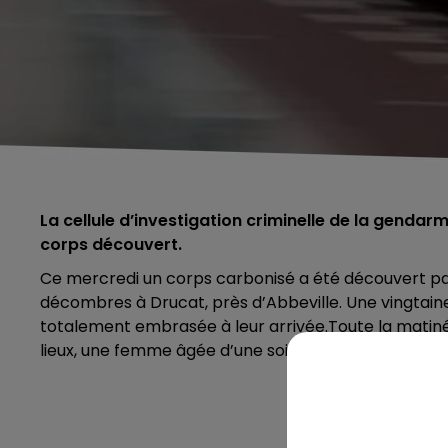
La cellule d’investigation criminelle de la gendarme
corps découvert.
Ce mercredi un corps carbonisé a été découvert pa
décombres à Drucat, près d’Abbeville. Une vingtaine
totalement embrasée à leur arrivée.Toute la matiné
lieux, une femme âgée d’une soixantaine d’années. Le