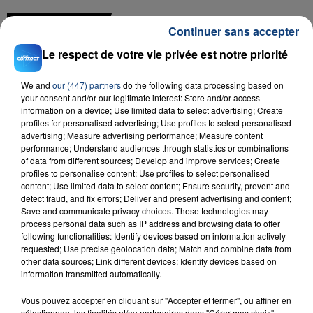
FIL D'ACTU
Continuer sans accepter
Le respect de votre vie privée est notre priorité
We and
our (447) partners
do the following data processing based on
your consent and/or our legitimate interest: Store and/or access
information on a device; Use limited data to select advertising; Create
profiles for personalised advertising; Use profiles to select personalised
advertising; Measure advertising performance; Measure content
performance; Understand audiences through statistics or combinations
23 juillet 2026
of data from different sources; Develop and improve services; Create
INCENDIE MORTEL À LENS : UNE FEMME ET
profiles to personalise content; Use profiles to select personalised
content; Use limited data to select content; Ensure security, prevent and
SON BÉBÉ ENTRE LA VIE ET LA...
detect fraud, and fix errors; Deliver and present advertising and content;
Un homme s'est immolé par le feu après avoir
Save and communicate privacy choices. These technologies may
aspergé sa compagne et leur bébé de trois mois
process personal data such as IP address and browsing data to offer
following functionalities: Identify devices based on information actively
d'un liquide inflammable.
requested; Use precise geolocation data; Match and combine data from
other data sources; Link different devices; Identify devices based on
information transmitted automatically.
Vous pouvez accepter en cliquant sur "Accepter et fermer", ou affiner en
sélectionnant les finalités et/ou partenaires dans "Gérer mes choix".