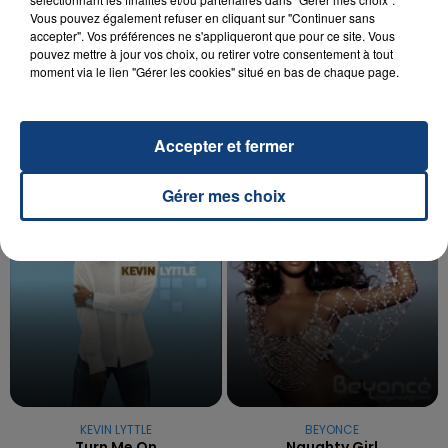
Vous pouvez également refuser en cliquant sur "Continuer sans
20 juillet 2026
accepter". Vos préférences ne s'appliqueront que pour ce site. Vous
UNE ADOLESCENTE DEVANT SE FAIRE
pouvez mettre à jour vos choix, ou retirer votre consentement à tout
OPÉRER DE LA CHEVILLE RESSORT DE LA...
moment via le lien "Gérer les cookies" situé en bas de chaque page.
La famille a porté plainte contre la clinique qui a
reconnu sa responsabilité et présenté ses
Accepter et fermer
excuses.
TITRES DIFFUSÉS
Gérer mes choix
21h19
21h19
21h16
21h16
KEVIN LYTTLE
BEYONCE
Turn Me On
Naughty Girl