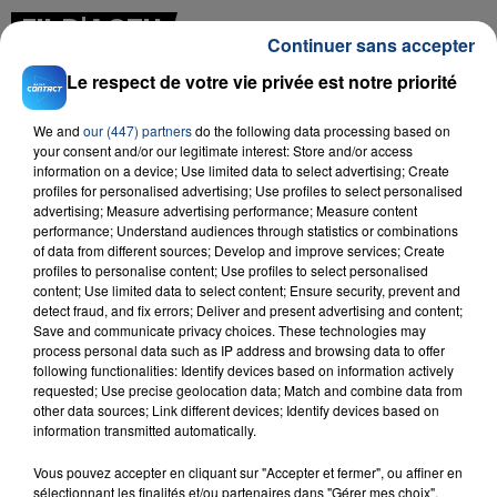
FIL D'ACTU
Continuer sans accepter
Le respect de votre vie privée est notre priorité
We and
our (447) partners
do the following data processing based on
your consent and/or our legitimate interest: Store and/or access
information on a device; Use limited data to select advertising; Create
profiles for personalised advertising; Use profiles to select personalised
advertising; Measure advertising performance; Measure content
performance; Understand audiences through statistics or combinations
23 juillet 2026
of data from different sources; Develop and improve services; Create
INCENDIE MORTEL À LENS : UNE FEMME ET
profiles to personalise content; Use profiles to select personalised
SON BÉBÉ ENTRE LA VIE ET LA...
content; Use limited data to select content; Ensure security, prevent and
detect fraud, and fix errors; Deliver and present advertising and content;
Un homme s'est immolé par le feu après avoir
Save and communicate privacy choices. These technologies may
aspergé sa compagne et leur bébé de trois mois
process personal data such as IP address and browsing data to offer
following functionalities: Identify devices based on information actively
d'un liquide inflammable.
requested; Use precise geolocation data; Match and combine data from
other data sources; Link different devices; Identify devices based on
information transmitted automatically.
Vous pouvez accepter en cliquant sur "Accepter et fermer", ou affiner en
sélectionnant les finalités et/ou partenaires dans "Gérer mes choix".