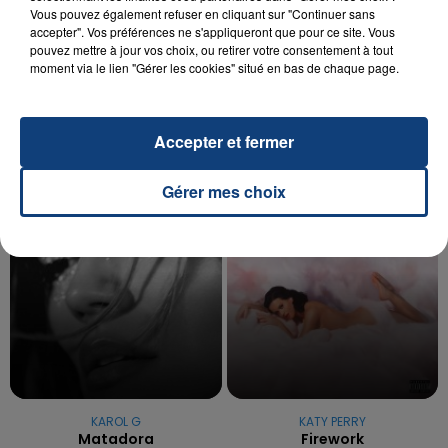
Vous pouvez également refuser en cliquant sur "Continuer sans
20 juillet 2026
accepter". Vos préférences ne s'appliqueront que pour ce site. Vous
UNE ADOLESCENTE DEVANT SE FAIRE
pouvez mettre à jour vos choix, ou retirer votre consentement à tout
OPÉRER DE LA CHEVILLE RESSORT DE LA...
moment via le lien "Gérer les cookies" situé en bas de chaque page.
La famille a porté plainte contre la clinique qui a
reconnu sa responsabilité et présenté ses
excuses.
Accepter et fermer
TITRES DIFFUSÉS
Gérer mes choix
8h27
8h27
8h24
8h24
KAROL G
KATY PERRY
Matadora
Firework