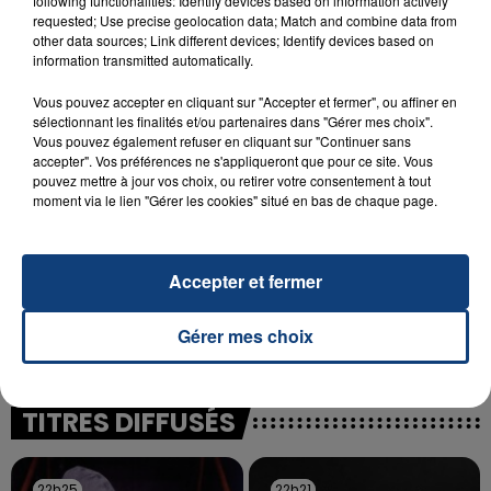
following functionalities: Identify devices based on information actively
23 juillet 2026
INCENDIE MORTEL À LENS : UNE FEMME ET
requested; Use precise geolocation data; Match and combine data from
other data sources; Link different devices; Identify devices based on
SON BÉBÉ ENTRE LA VIE ET LA...
information transmitted automatically.
Un homme s'est immolé par le feu après avoir
aspergé sa compagne et leur bébé de trois mois
Vous pouvez accepter en cliquant sur "Accepter et fermer", ou affiner en
sélectionnant les finalités et/ou partenaires dans "Gérer mes choix".
d'un liquide inflammable.
Vous pouvez également refuser en cliquant sur "Continuer sans
accepter". Vos préférences ne s'appliqueront que pour ce site. Vous
pouvez mettre à jour vos choix, ou retirer votre consentement à tout
moment via le lien "Gérer les cookies" situé en bas de chaque page.
20 juillet 2026
Accepter et fermer
UNE ADOLESCENTE DEVANT SE FAIRE
OPÉRER DE LA CHEVILLE RESSORT DE LA...
Gérer mes choix
La famille a porté plainte contre la clinique qui a
reconnu sa responsabilité et présenté ses
excuses.
TITRES DIFFUSÉS
22h25
22h25
22h21
22h21