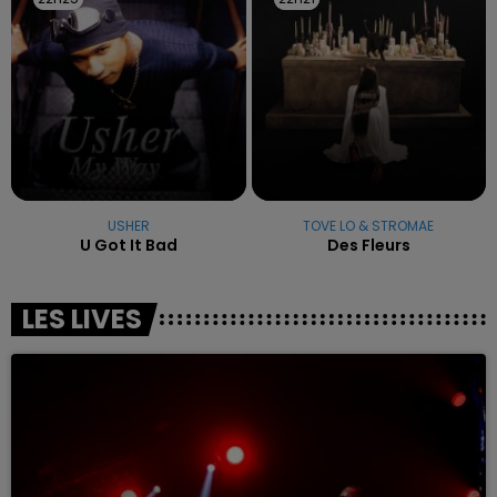
USHER
TOVE LO & STROMAE
U Got It Bad
Des Fleurs
LES LIVES