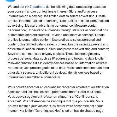
We and
our (447) partners
do the following data processing based on
your consent and/or our legitimate interest: Store and/or access
information on a device; Use limited data to select advertising; Create
profiles for personalised advertising; Use profiles to select personalised
advertising; Measure advertising performance; Measure content
performance; Understand audiences through statistics or combinations
of data from different sources; Develop and improve services; Create
profiles to personalise content; Use profiles to select personalised
FIL D'ACTU
content; Use limited data to select content; Ensure security, prevent and
detect fraud, and fix errors; Deliver and present advertising and content;
Save and communicate privacy choices. These technologies may
process personal data such as IP address and browsing data to offer
following functionalities: Identify devices based on information actively
requested; Use precise geolocation data; Match and combine data from
other data sources; Link different devices; Identify devices based on
information transmitted automatically.
Vous pouvez accepter en cliquant sur "Accepter et fermer", ou affiner en
sélectionnant les finalités et/ou partenaires dans "Gérer mes choix".
23 juillet 2026
Vous pouvez également refuser en cliquant sur "Continuer sans
INCENDIE MORTEL À LENS : UNE FEMME ET
accepter". Vos préférences ne s'appliqueront que pour ce site. Vous
SON BÉBÉ ENTRE LA VIE ET LA...
pouvez mettre à jour vos choix, ou retirer votre consentement à tout
moment via le lien "Gérer les cookies" situé en bas de chaque page.
Un homme s'est immolé par le feu après avoir