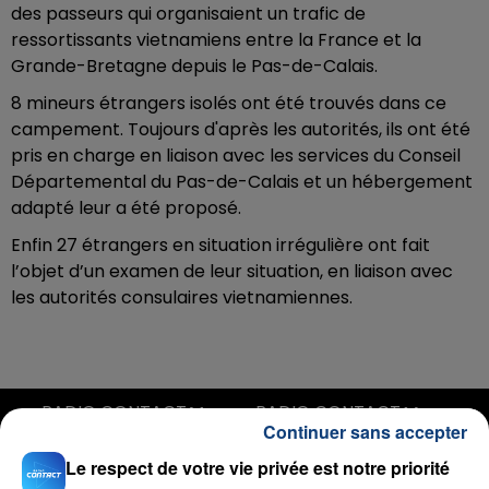
des passeurs qui organisaient un trafic de
ressortissants vietnamiens entre la France et la
Grande-Bretagne depuis le Pas-de-Calais.
8 mineurs étrangers isolés ont été trouvés dans ce
campement. Toujours d'après les autorités, ils ont été
pris en charge en liaison avec les services du Conseil
Départemental du Pas-de-Calais et un hébergement
adapté leur a été proposé.
Enfin 27 étrangers en situation irrégulière ont fait
l’objet d’un examen de leur situation, en liaison avec
les autorités consulaires vietnamiennes.
RADIO CONTACT
Continuer sans accepter
No Tears Left To Cry
Le respect de votre vie privée est notre priorité
ARIANA GRANDE