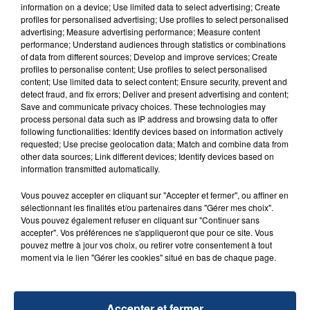
ARIANA GRANDE
information on a device; Use limited data to select advertising; Create
profiles for personalised advertising; Use profiles to select personalised
advertising; Measure advertising performance; Measure content
performance; Understand audiences through statistics or combinations
of data from different sources; Develop and improve services; Create
profiles to personalise content; Use profiles to select personalised
content; Use limited data to select content; Ensure security, prevent and
detect fraud, and fix errors; Deliver and present advertising and content;
Save and communicate privacy choices. These technologies may
process personal data such as IP address and browsing data to offer
FIL D'ACTU
following functionalities: Identify devices based on information actively
requested; Use precise geolocation data; Match and combine data from
other data sources; Link different devices; Identify devices based on
information transmitted automatically.
Vous pouvez accepter en cliquant sur "Accepter et fermer", ou affiner en
sélectionnant les finalités et/ou partenaires dans "Gérer mes choix".
Vous pouvez également refuser en cliquant sur "Continuer sans
accepter". Vos préférences ne s'appliqueront que pour ce site. Vous
pouvez mettre à jour vos choix, ou retirer votre consentement à tout
moment via le lien "Gérer les cookies" situé en bas de chaque page.
23 juillet 2026
INCENDIE MORTEL À LENS : UNE FEMME ET
SON BÉBÉ ENTRE LA VIE ET LA...
Accepter et fermer
Un homme s'est immolé par le feu après avoir