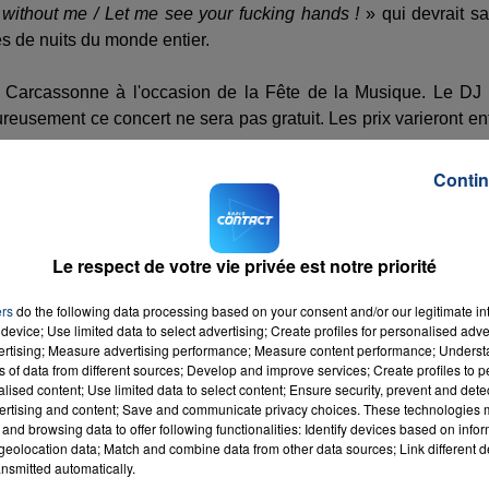
y without me / Let me see your fucking hands !
» qui devrait s
es de nuits du monde entier.
 Carcassonne à l'occasion de la Fête de la Musique. Le DJ
ureusement ce concert ne sera pas gratuit. Les prix varieront en
Contin
Le respect de votre vie privée est notre priorité
ers
do the following data processing based on your consent and/or our legitimate int
device; Use limited data to select advertising; Create profiles for personalised adver
vertising; Measure advertising performance; Measure content performance; Unders
ns of data from different sources; Develop and improve services; Create profiles to 
alised content; Use limited data to select content; Ensure security, prevent and detect
ertising and content; Save and communicate privacy choices. These technologies
and browsing data to offer following functionalities: Identify devices based on infor
eolocation data; Match and combine data from other data sources; Link different de
nsmitted automatically.