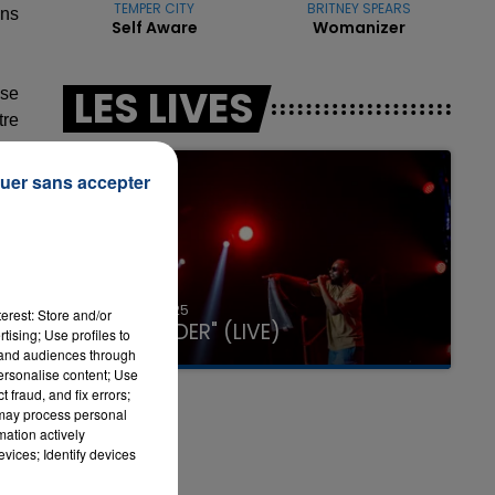
TEMPER CITY
BRITNEY SPEARS
ans
Self Aware
Womanizer
LES LIVES
 se
tre
uer sans accepter
31 janvier 2025
erest: Store and/or
GIMS "SPIDER" (LIVE)
tising; Use profiles to
tand audiences through
personalise content; Use
 fraud, and fix errors;
 may process personal
mation actively
vices; Identify devices