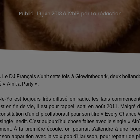
Publié : 19 juin 2013 à 12h18 par La rédaction
s. Le DJ Français s'unit cette fois à Glowinthedark, deux holland
 « Ain't a Party ».
-Yo est toujours très diffusé en radio, les fans commencen
st en fin de vie, il est pour rappel, sorti en août 2011. Malgré 
onstitution d'un clip collaboratif pour son titre « Every Chance
single inédit. C'est aujourd'hui chose faites avec le single « Ain'
ment. À la première écoute, on pourrait s'attendre à une bou
it son apparition avec la voix pop d'Harisson, pour repartir de p