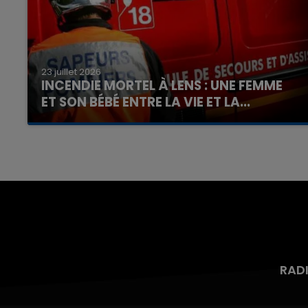
23 juillet 2026
INCENDIE MORTEL À LENS : UNE FEMME
ET SON BÉBÉ ENTRE LA VIE ET LA...
Un homme s'est immolé par le feu après avoir
aspergé sa compagne et leur bébé de trois
mois d'un liquide inflammable.
RAD