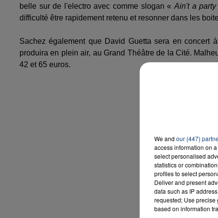
belle sur de l'electro avec comme slogan «
Ain't a part
difficulté être rapidement retenu et resonner dans les boit
Sachez également que David Guetta sera en concert à
produira en plein air, au Grand Théâtre de la Cité. Malhe
42 et 65 euros.
We and
our (447) partn
access information on a 
select personalised ad
statistics or combinatio
profiles to select person
Deliver and present adv
data such as IP address 
requested; Use precise g
based on information tra