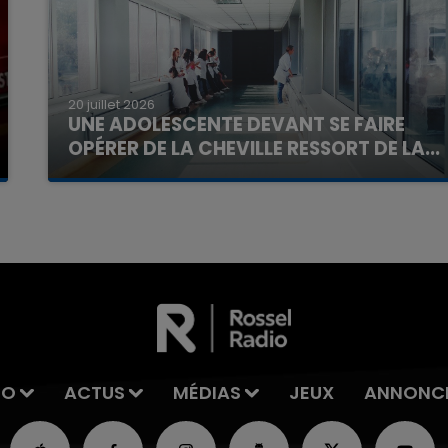
20 juillet 2026
UNE ADOLESCENTE DEVANT SE FAIRE
OPÉRER DE LA CHEVILLE RESSORT DE LA...
La famille a porté plainte contre la clinique qui a
reconnu sa responsabilité et présenté ses
excuses.
IO
ACTUS
MÉDIAS
JEUX
ANNONC