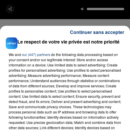
Continuer sans accepter
Le respect de votre vie privée est notre priorité
FIL D'ACTU
We and
our (447) partners
do the following data processing based on
your consent and/or our legitimate interest: Store and/or access
information on a device; Use limited data to select advertising; Create
profiles for personalised advertising; Use profiles to select personalised
advertising; Measure advertising performance; Measure content
performance; Understand audiences through statistics or combinations
of data from different sources; Develop and improve services; Create
profiles to personalise content; Use profiles to select personalised
content; Use limited data to select content; Ensure security, prevent and
detect fraud, and fix errors; Deliver and present advertising and content;
23 juillet 2026
Save and communicate privacy choices. These technologies may
INCENDIE MORTEL À LENS : UNE FEMME ET
process personal data such as IP address and browsing data to offer
SON BÉBÉ ENTRE LA VIE ET LA...
following functionalities: Identify devices based on information actively
requested; Use precise geolocation data; Match and combine data from
Un homme s'est immolé par le feu après avoir
other data sources; Link different devices; Identify devices based on