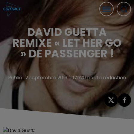
DAVID GUETTA
REMIXE « LET HER GO
» DE PASSENGER !
Publié : 2 septembre 2013 à 17h20 par La rédaction