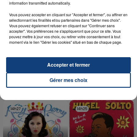
aspergé sa compagne et leur bébé de trois mois
information transmitted automatically.
d'un liquide inflammable.
Vous pouvez accepter en cliquant sur "Accepter et fermer", ou affiner en
sélectionnant les finalités et/ou partenaires dans "Gérer mes choix".
Vous pouvez également refuser en cliquant sur "Continuer sans
accepter". Vos préférences ne s'appliqueront que pour ce site. Vous
pouvez mettre à jour vos choix, ou retirer votre consentement à tout
moment via le lien "Gérer les cookies" situé en bas de chaque page.
20 juillet 2026
UNE ADOLESCENTE DEVANT SE FAIRE
OPÉRER DE LA CHEVILLE RESSORT DE LA...
Accepter et fermer
La famille a porté plainte contre la clinique qui a
reconnu sa responsabilité et présenté ses
Gérer mes choix
excuses.
TITRES DIFFUSÉS
14h27
14h27
14h25
14h25