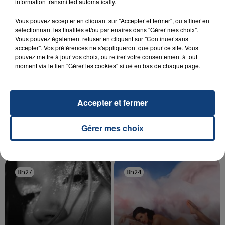
information transmitted automatically.
d'un liquide inflammable.
Vous pouvez accepter en cliquant sur "Accepter et fermer", ou affiner en
sélectionnant les finalités et/ou partenaires dans "Gérer mes choix".
Vous pouvez également refuser en cliquant sur "Continuer sans
accepter". Vos préférences ne s'appliqueront que pour ce site. Vous
pouvez mettre à jour vos choix, ou retirer votre consentement à tout
moment via le lien "Gérer les cookies" situé en bas de chaque page.
20 juillet 2026
UNE ADOLESCENTE DEVANT SE FAIRE
OPÉRER DE LA CHEVILLE RESSORT DE LA...
Accepter et fermer
La famille a porté plainte contre la clinique qui a
reconnu sa responsabilité et présenté ses
Gérer mes choix
excuses.
TITRES DIFFUSÉS
8h27
8h27
8h24
8h24