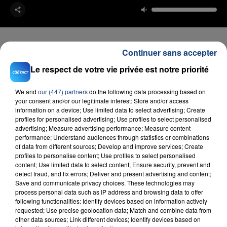
Continuer sans accepter
Le respect de votre vie privée est notre priorité
FIL D'ACTU
We and
our (447) partners
do the following data processing based on
your consent and/or our legitimate interest: Store and/or access
information on a device; Use limited data to select advertising; Create
profiles for personalised advertising; Use profiles to select personalised
advertising; Measure advertising performance; Measure content
performance; Understand audiences through statistics or combinations
of data from different sources; Develop and improve services; Create
profiles to personalise content; Use profiles to select personalised
content; Use limited data to select content; Ensure security, prevent and
detect fraud, and fix errors; Deliver and present advertising and content;
23 juillet 2026
Save and communicate privacy choices. These technologies may
INCENDIE MORTEL À LENS : UNE FEMME ET
process personal data such as IP address and browsing data to offer
SON BÉBÉ ENTRE LA VIE ET LA...
following functionalities: Identify devices based on information actively
Un homme s'est immolé par le feu après avoir
requested; Use precise geolocation data; Match and combine data from
other data sources; Link different devices; Identify devices based on
aspergé sa compagne et leur bébé de trois mois