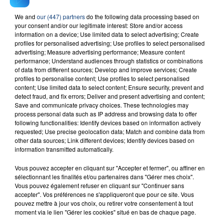
We and
our (447) partners
do the following data processing based on
your consent and/or our legitimate interest: Store and/or access
RADIO CONTACT
information on a device; Use limited data to select advertising; Create
profiles for personalised advertising; Use profiles to select personalised
Sur La Piste
advertising; Measure advertising performance; Measure content
EVA
performance; Understand audiences through statistics or combinations
of data from different sources; Develop and improve services; Create
profiles to personalise content; Use profiles to select personalised
content; Use limited data to select content; Ensure security, prevent and
detect fraud, and fix errors; Deliver and present advertising and content;
Save and communicate privacy choices. These technologies may
process personal data such as IP address and browsing data to offer
following functionalities: Identify devices based on information actively
requested; Use precise geolocation data; Match and combine data from
other data sources; Link different devices; Identify devices based on
FIL D'ACTU
information transmitted automatically.
Vous pouvez accepter en cliquant sur "Accepter et fermer", ou affiner en
sélectionnant les finalités et/ou partenaires dans "Gérer mes choix".
Vous pouvez également refuser en cliquant sur "Continuer sans
accepter". Vos préférences ne s'appliqueront que pour ce site. Vous
pouvez mettre à jour vos choix, ou retirer votre consentement à tout
moment via le lien "Gérer les cookies" situé en bas de chaque page.