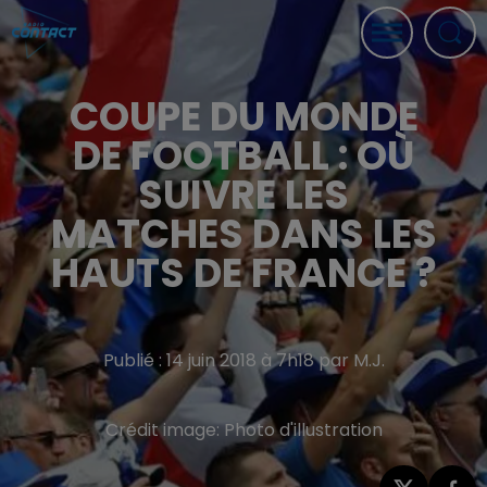
COUPE DU MONDE
DE FOOTBALL : OÙ
SUIVRE LES
MATCHES DANS LES
HAUTS DE FRANCE ?
Publié : 14 juin 2018 à 7h18 par M.J.
Crédit image:
Photo d'illustration