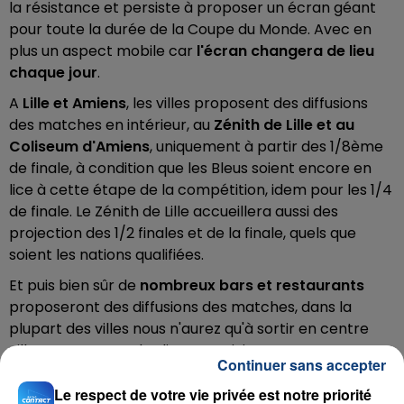
la résistance et persiste à proposer un écran géant
pour toute la durée de la Coupe du Monde. Avec en
plus un aspect mobile car
l'écran changera de lieu
chaque jour
.
A
Lille et Amiens
, les villes proposent des diffusions
des matches en intérieur, au
Zénith de Lille et au
Coliseum d'Amiens
, uniquement à partir des 1/8ème
de finale, à condition que les Bleus soient encore en
lice à cette étape de la compétition, idem pour les 1/4
de finale. Le Zénith de Lille accueillera aussi des
projection des 1/2 finales et de la finale, quels que
soient les nations qualifiées.
Et puis bien sûr de
nombreux bars et restaurants
proposeront des diffusions des matches, dans la
plupart des villes nous n'aurez qu'à sortir en centre
ville pour trouver des lieux conviviaux pour encourager
Continuer sans accepter
les Bleus et faire la fête.
Le respect de votre vie privée est notre priorité