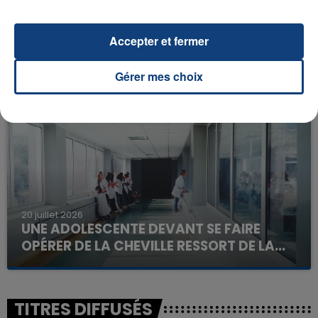
23 juillet 2026
Accepter et fermer
INCENDIE MORTEL À LENS : UNE FEMME ET
SON BÉBÉ ENTRE LA VIE ET LA...
Gérer mes choix
Un homme s'est immolé par le feu après avoir
aspergé sa compagne et leur bébé de trois mois
d'un liquide inflammable.
20 juillet 2026
UNE ADOLESCENTE DEVANT SE FAIRE
OPÉRER DE LA CHEVILLE RESSORT DE LA...
La famille a porté plainte contre la clinique qui a
reconnu sa responsabilité et présenté ses
excuses.
TITRES DIFFUSÉS