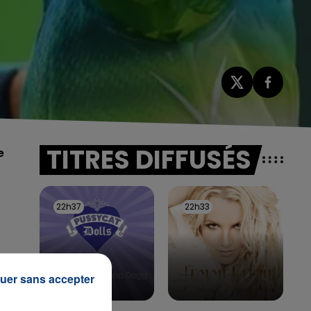
TITRES DIFFUSÉS
e
.
22h37
22h37
22h33
22h33
uer sans accepter