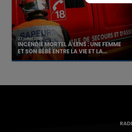
23 juillet 2026
INCENDIE MORTEL À LENS : UNE FEMME
ET SON BÉBÉ ENTRE LA VIE ET LA...
Un homme s'est immolé par le feu après avoir
aspergé sa compagne et leur bébé de trois
mois d'un liquide inflammable.
RAD