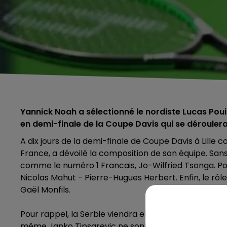
Yannick Noah a sélectionné le nordiste Lucas Poui
en demi-finale de la Coupe Davis qui se déroule
A dix jours de la demi-finale de Coupe Davis à Lille c
France, a dévoilé la composition de son équipe. Sans 
comme le numéro 1 Francais, Jo-Wilfried Tsonga. Pou
Nicolas Mahut - Pierre-Hugues Herbert. Enfin, le r
Gaël Monfils.
Pour rappel, la Serbie viendra en France largement am
même Janko Tipsarevic ne sont disponibles pour la r