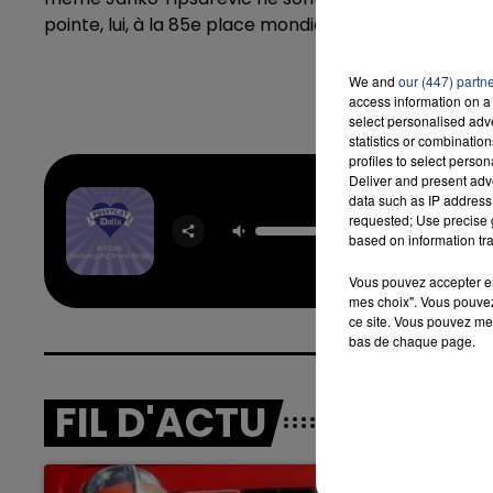
pointe, lui, à la 85e place mondiale.
We and
our (447) partn
access information on a 
select personalised ad
statistics or combinatio
profiles to select person
Deliver and present adv
data such as IP address 
Butt
requested; Use precise g
PUSSY
DOLL
based on information tra
SNOOP 
Vous pouvez accepter en 
mes choix". Vous pouvez
ce site. Vous pouvez met
bas de chaque page.
FIL D'ACTU