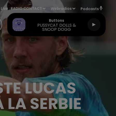
Live :
RADIO CONTACT
Webradios
Podcasts
Buttons
PUSSYCAT DOLLS &
SNOOP DOGG
STE LUCAS
 LA SERBIE