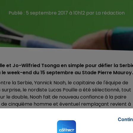
Publié : 5 septembre 2017 à 10h12 par La rédaction
lle et
Jo-Wilfried Tsonga
en simple pour défier la Serbi
ra le week-end du 15 septembre au Stade Pierre Mauroy
ontre la Serbie, Yannick Noah, le capitaine de l'équipe de
surprise, le nordiste Lucas Pouille a été sélectionné, tout
r le double, Noah fait de nouveau confiance à la paire
ôle de cinquième homme et éventuel remplaçant revient à
Contin
oindrie puisque ni Novak Djokovic, ni Viktor Troïcki, ni
encontre. Dusan Lajovic, probable leader de l'équipe