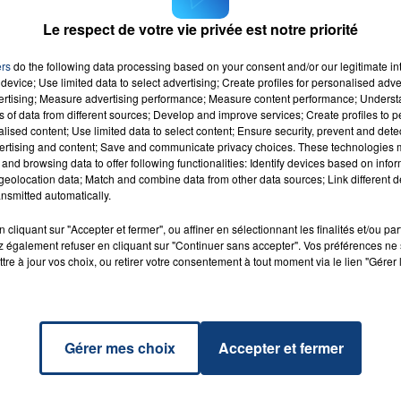
Le respect de votre vie privée est notre priorité
ers
do the following data processing based on your consent and/or our legitimate int
device; Use limited data to select advertising; Create profiles for personalised adver
vertising; Measure advertising performance; Measure content performance; Unders
ns of data from different sources; Develop and improve services; Create profiles to 
alised content; Use limited data to select content; Ensure security, prevent and detect
ertising and content; Save and communicate privacy choices. These technologies
and browsing data to offer following functionalities: Identify devices based on infor
ons
eolocation data; Match and combine data from other data sources; Link different de
CAT
RADIO CONTACT
S &
nsmitted automatically.
DOGG
cliquant sur "Accepter et fermer", ou affiner en sélectionnant les finalités et/ou pa
 également refuser en cliquant sur "Continuer sans accepter". Vos préférences ne 
tre à jour vos choix, ou retirer votre consentement à tout moment via le lien "Gérer 
Gérer mes choix
Accepter et fermer