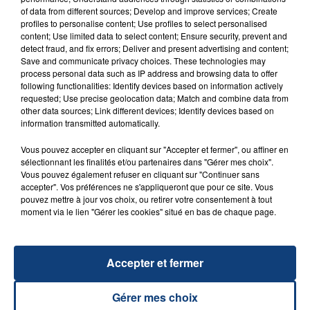
of data from different sources; Develop and improve services; Create
profiles to personalise content; Use profiles to select personalised
FIL D'ACTU
content; Use limited data to select content; Ensure security, prevent and
detect fraud, and fix errors; Deliver and present advertising and content;
Save and communicate privacy choices. These technologies may
process personal data such as IP address and browsing data to offer
following functionalities: Identify devices based on information actively
requested; Use precise geolocation data; Match and combine data from
other data sources; Link different devices; Identify devices based on
information transmitted automatically.
Vous pouvez accepter en cliquant sur "Accepter et fermer", ou affiner en
sélectionnant les finalités et/ou partenaires dans "Gérer mes choix".
23 juillet 2026
Vous pouvez également refuser en cliquant sur "Continuer sans
INCENDIE MORTEL À LENS : UNE FEMME ET
accepter". Vos préférences ne s'appliqueront que pour ce site. Vous
SON BÉBÉ ENTRE LA VIE ET LA...
pouvez mettre à jour vos choix, ou retirer votre consentement à tout
moment via le lien "Gérer les cookies" situé en bas de chaque page.
Un homme s'est immolé par le feu après avoir
aspergé sa compagne et leur bébé de trois mois
d'un liquide inflammable.
Accepter et fermer
Gérer mes choix