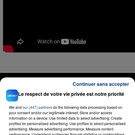
RADIO CONTACT
Continuer sans accepter
Complique
Le respect de votre vie privée est notre priorité
DADJU
We and
our (447) partners
do the following data processing based on
your consent and/or our legitimate interest: Store and/or access
information on a device; Use limited data to select advertising; Create
profiles for personalised advertising; Use profiles to select personalised
advertising; Measure advertising performance; Measure content
performance; Understand audiences through statistics or combinations