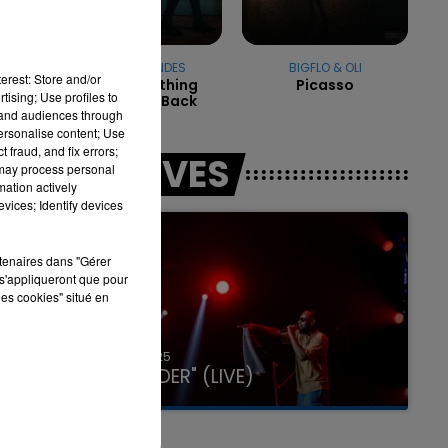
SHAWN MENDES
BIGFLO & OLI
erest: Store and/or
There's Nothing
Picasso
7h00 - 11h00
tising; Use profiles to
Holdin' Me Back
LA TEAM DE L'ÉTÉ
tand audiences through
personalise content; Use
 fraud, and fix errors;
LES LIVES
 may process personal
mation actively
vices; Identify devices
rtenaires dans "Gérer
s'appliqueront que pour
les cookies" situé en
31 janvier 2025
GIMS "SPIDER" (LIVE)