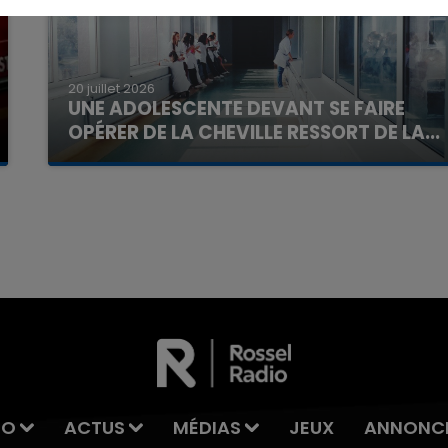
20 juillet 2026
UNE ADOLESCENTE DEVANT SE FAIRE
OPÉRER DE LA CHEVILLE RESSORT DE LA...
La famille a porté plainte contre la clinique qui a
reconnu sa responsabilité et présenté ses
excuses.
7h00 - 11h00
La Team de l'été
IO
ACTUS
MÉDIAS
JEUX
ANNONC