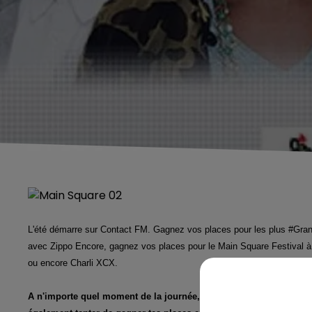
L'été démarre sur Contact FM. Gagnez vos places pour les plus #Gran
avec Zippo Encore, gagnez vos places pour le Main Square Festival à 
ou encore Charli XCX.
A n'importe quel moment de la journée, inscris toi par SMS au 