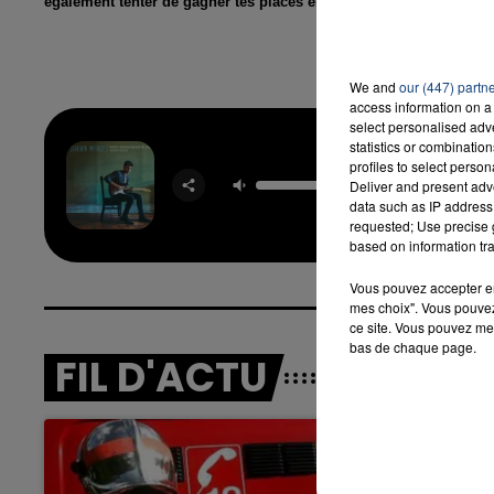
également tenter de gagner tes places en t'inscrivant dans le form
We and
our (447) partn
access information on a 
select personalised ad
statistics or combinatio
There's 
profiles to select person
Holdin' M
Deliver and present adv
SHA
data such as IP address 
MEND
requested; Use precise g
based on information tra
Vous pouvez accepter en 
mes choix". Vous pouvez
ce site. Vous pouvez met
bas de chaque page.
FIL D'ACTU