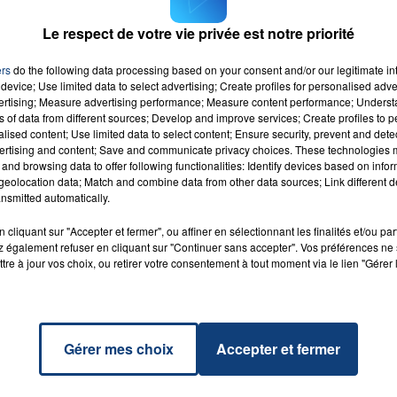
ulaire ci-dessous.
Le respect de votre vie privée est notre priorité
ers
do the following data processing based on your consent and/or our legitimate int
device; Use limited data to select advertising; Create profiles for personalised adver
vertising; Measure advertising performance; Measure content performance; Unders
ns of data from different sources; Develop and improve services; Create profiles to 
Nothing
alised content; Use limited data to select content; Ensure security, prevent and detect
RADIO CONTACT
e Back
ertising and content; Save and communicate privacy choices. These technologies
WN
and browsing data to offer following functionalities: Identify devices based on infor
ES
eolocation data; Match and combine data from other data sources; Link different de
nsmitted automatically.
cliquant sur "Accepter et fermer", ou affiner en sélectionnant les finalités et/ou pa
 également refuser en cliquant sur "Continuer sans accepter". Vos préférences ne 
tre à jour vos choix, ou retirer votre consentement à tout moment via le lien "Gérer 
Gérer mes choix
Accepter et fermer