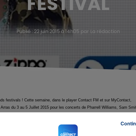
FESTIVAL
Publié : 22 juin 2015 à 14h05 par La rédaction
ds festivals ! Cette semaine, dans le player Contact FM et sur MyContact,
Arras du 3 au 5 Juillet 2015 pour les concerts de Pharrell Williams, Sam Smi
Contin
71112 avec le mot clé DIRECT + Prénom + Numéro de téléphone. Tu peux