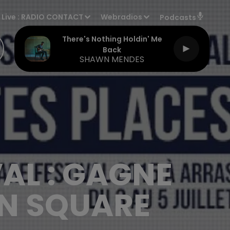
Live :
RADIO CONTACT
Webradios
Podcasts
There's Nothing Holdin' Me
Back
SHAWN MENDES
AL : GAGNE
IN SQUARE