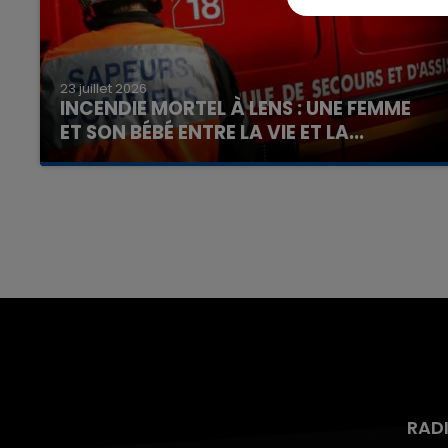
23 juillet 2026
INCENDIE MORTEL À LENS : UNE FEMME
ET SON BÉBÉ ENTRE LA VIE ET LA...
Un homme s'est immolé par le feu après avoir
aspergé sa compagne et leur bébé de trois
mois d'un liquide inflammable.
RAD