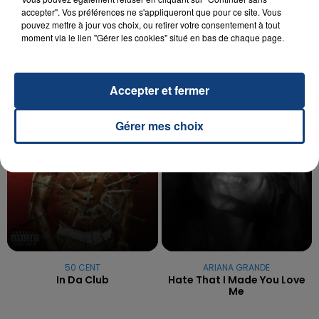
OPÉRER DE LA CHEVILLE RESSORT DE LA...
accepter". Vos préférences ne s'appliqueront que pour ce site. Vous
pouvez mettre à jour vos choix, ou retirer votre consentement à tout
La famille a porté plainte contre la clinique qui a
moment via le lien "Gérer les cookies" situé en bas de chaque page.
reconnu sa responsabilité et présenté ses
excuses.
TITRES DIFFUSÉS
Accepter et fermer
13h02
13h02
12h59
12h59
Gérer mes choix
50 CENT
ARIANA GRANDE
In Da Club
Hate That I Made You Love
Me