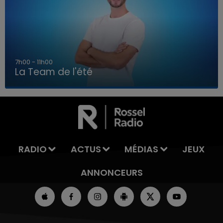
7h00 - 11h00
La Team de l'été
7h00 - 11h00
LA TEAM DE L'ÉTÉ
RADIO
ACTUS
MÉDIAS
JEUX
ANNONCEURS