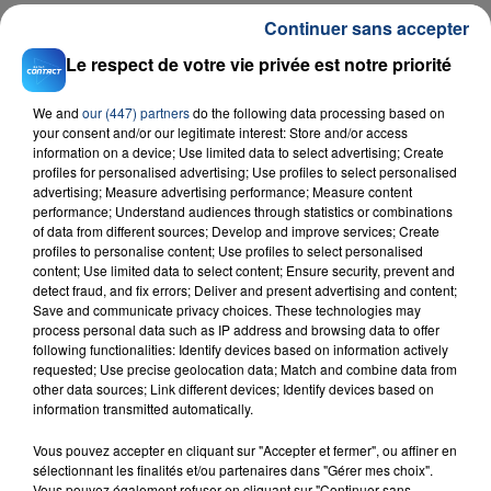
Continuer sans accepter
Le respect de votre vie privée est notre priorité
We and
our (447) partners
do the following data processing based on
your consent and/or our legitimate interest: Store and/or access
information on a device; Use limited data to select advertising; Create
profiles for personalised advertising; Use profiles to select personalised
23 juillet 2026
advertising; Measure advertising performance; Measure content
INCENDIE MORTEL À LENS : UNE FEMME ET
performance; Understand audiences through statistics or combinations
of data from different sources; Develop and improve services; Create
SON BÉBÉ ENTRE LA VIE ET LA...
profiles to personalise content; Use profiles to select personalised
Un homme s'est immolé par le feu après avoir
content; Use limited data to select content; Ensure security, prevent and
aspergé sa compagne et leur bébé de trois mois
detect fraud, and fix errors; Deliver and present advertising and content;
Save and communicate privacy choices. These technologies may
d'un liquide inflammable.
process personal data such as IP address and browsing data to offer
following functionalities: Identify devices based on information actively
requested; Use precise geolocation data; Match and combine data from
other data sources; Link different devices; Identify devices based on
information transmitted automatically.
Vous pouvez accepter en cliquant sur "Accepter et fermer", ou affiner en
20 juillet 2026
sélectionnant les finalités et/ou partenaires dans "Gérer mes choix".
UNE ADOLESCENTE DEVANT SE FAIRE
Vous pouvez également refuser en cliquant sur "Continuer sans