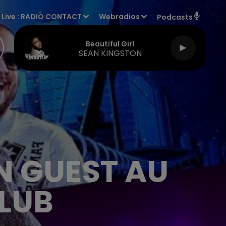
Live :
RADIO CONTACT
Webradios
Podcasts
Beautiful Girl
SEAN KINGSTON
N GUEST AU
LUB