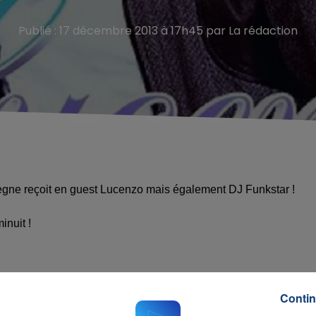
Publié : 17 décembre 2013 à 17h45 par La rédaction
ne reçoit en guest Lucenzo mais également DJ Funkstar !
inuit !
issez le formulaire ci-dessous.
Contin