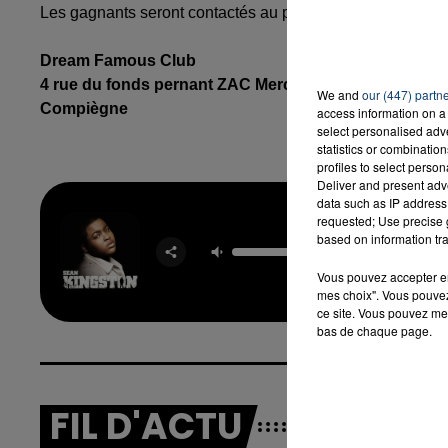
Les gagnants seront contactés au plus tard le jeudi 19 d
Dream Famous Club
4 rue du fonds pernant ZAC Mercières
16h00 - 20h00
We and
our (447) partn
LA TEAM DU WEEK-END
Compiègne
access information on a 
select personalised ad
statistics or combinatio
profiles to select person
Deliver and present adv
data such as IP address 
requested; Use precise g
Beautifu
based on information tra
SEA
KINGS
Vous pouvez accepter en 
mes choix". Vous pouvez
ce site. Vous pouvez met
bas de chaque page.
FIL D'ACTU