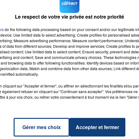
écembre.
Le respect de votre vie privée est notre priorité
7h00 - 12h00
ers
do the following data processing based on your consent and/or our legitimate int
LA TEAM DU WEEK-END
device; Use limited data to select advertising; Create profiles for personalised adver
vertising; Measure advertising performance; Measure content performance; Unders
ns of data from different sources; Develop and improve services; Create profiles to 
alised content; Use limited data to select content; Ensure security, prevent and detect
ertising and content; Save and communicate privacy choices. These technologies
and browsing data to offer following functionalities: Identify devices based on infor
eolocation data; Match and combine data from other data sources; Link different de
l Girl
nsmitted automatically.
RADIO CONTACT
N
TON
cliquant sur "Accepter et fermer", ou affiner en sélectionnant les finalités et/ou pa
 également refuser en cliquant sur "Continuer sans accepter". Vos préférences ne 
tre à jour vos choix, ou retirer votre consentement à tout moment via le lien "Gérer 
Gérer mes choix
Accepter et fermer