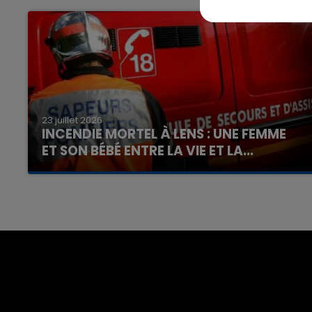
7h00 - 12h00
nd
La Team du Week-end
23 juillet 2026
INCENDIE MORTEL À LENS : UNE FEMME
ET SON BÉBÉ ENTRE LA VIE ET LA...
Un homme s'est immolé par le feu après avoir
aspergé sa compagne et leur bébé de trois
mois d'un liquide inflammable.