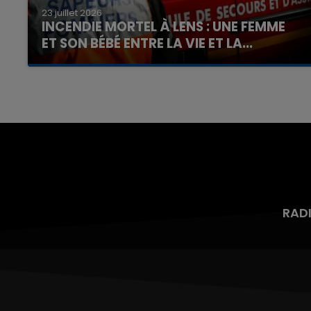
23 juillet 2026
INCENDIE MORTEL À LENS : UNE FEMME
ET SON BÉBÉ ENTRE LA VIE ET LA...
Un homme s'est immolé par le feu après avoir
aspergé sa compagne et leur bébé de trois
mois d'un liquide inflammable.
RAD