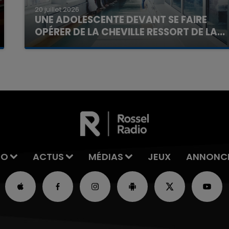
20 juillet 2026
UNE ADOLESCENTE DEVANT SE FAIRE
OPÉRER DE LA CHEVILLE RESSORT DE LA...
La famille a porté plainte contre la clinique qui a
reconnu sa responsabilité et présenté ses
excuses.
IO
ACTUS
MÉDIAS
JEUX
ANNONC