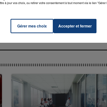
tre à jour vos choix, ou retirer votre consentement à tout moment via le lien "Gérer 
op The
RADIO CONTACT
ic
Gérer mes choix
Accepter et fermer
NNA
7h00 - 12h00
La Team du Week-end