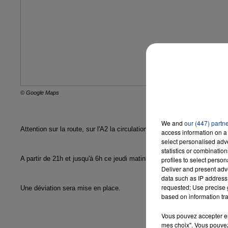
7h00
LA TEAM 
© Google Maps
We and
our (447) partn
Attention sur la route, sur l'A2 la circulation va être perturbée de merc
access information on a 
select personalised ad
statistics or combinatio
A partir de 21h et jusqu'à 6h ce jeudi matin, l'autoroute sera fermée en
profiles to select person
Deliver and present adv
data such as IP address 
requested; Use precise g
Une déviation sera mise en place.
based on information tra
Vous pouvez accepter en 
mes choix". Vous pouvez