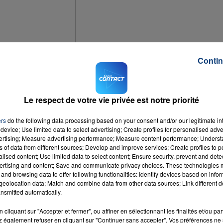
 - 12h00
16h00 - 2
DU WEEK-END
LA TEAM DU 
Contin
Le respect de votre vie privée est notre priorité
ers
do the following data processing based on your consent and/or our legitimate int
redi soir à jeudi, dans le sens Paris Belgique.
device; Use limited data to select advertising; Create profiles for personalised adver
vertising; Measure advertising performance; Measure content performance; Unders
ns of data from different sources; Develop and improve services; Create profiles to 
tre l'échangeur n°20 et jonction avec l'A23.
alised content; Use limited data to select content; Ensure security, prevent and detect
ertising and content; Save and communicate privacy choices. These technologies
and browsing data to offer following functionalities: Identify devices based on infor
eolocation data; Match and combine data from other data sources; Link different de
nsmitted automatically.
cliquant sur "Accepter et fermer", ou affiner en sélectionnant les finalités et/ou pa
 également refuser en cliquant sur "Continuer sans accepter". Vos préférences ne 