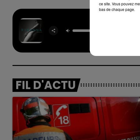
ce site. Vous pouvez met
bas de chaque page.
Don't St
Mus
RIHA
16h00 - 20h00
nd
La Team du Week-end
FIL D'ACTU