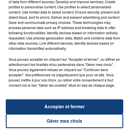
of data from different sources; Develop and improve services; Create
profiles to personalise content; Use profiles to select personalised
content; Use limited data to select content; Ensure security, prevent and
detect fraud, and fix errors; Deliver and present advertising and content;
Save and communicate privacy choices. These technologies may
process personal data such as IP address and browsing data to offer
23 juillet 2026
following functionalities: Identify devices based on information actively
INCENDIE MORTEL À LENS : UNE FEMME ET
requested; Use precise geolocation data; Match and combine data from
SON BÉBÉ ENTRE LA VIE ET LA...
other data sources; Link different devices; Identify devices based on
information transmitted automatically.
Un homme s'est immolé par le feu après avoir
aspergé sa compagne et leur bébé de trois mois
Vous pouvez accepter en cliquant sur "Accepter et fermer", ou affiner en
d'un liquide inflammable.
sélectionnant les finalités et/ou partenaires dans "Gérer mes choix".
Vous pouvez également refuser en cliquant sur "Continuer sans
accepter". Vos préférences ne s'appliqueront que pour ce site. Vous
pouvez mettre à jour vos choix, ou retirer votre consentement à tout
moment via le lien "Gérer les cookies" situé en bas de chaque page.
20 juillet 2026
Accepter et fermer
UNE ADOLESCENTE DEVANT SE FAIRE
OPÉRER DE LA CHEVILLE RESSORT DE LA...
Gérer mes choix
La famille a porté plainte contre la clinique qui a