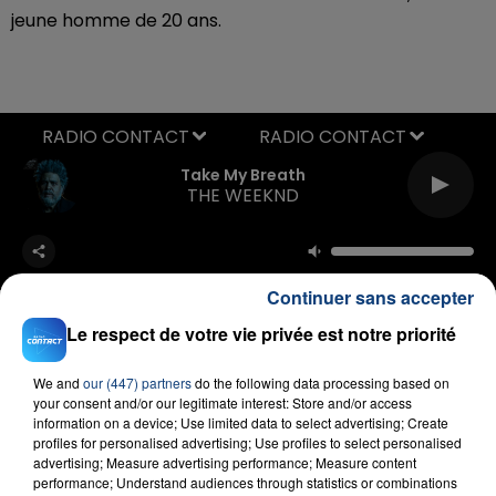
jeune homme de 20 ans.
RADIO CONTACT
Take My Breath
THE WEEKND
Continuer sans accepter
Le respect de votre vie privée est notre priorité
We and
our (447) partners
do the following data processing based on
FIL D'ACTU
your consent and/or our legitimate interest: Store and/or access
information on a device; Use limited data to select advertising; Create
profiles for personalised advertising; Use profiles to select personalised
advertising; Measure advertising performance; Measure content
performance; Understand audiences through statistics or combinations