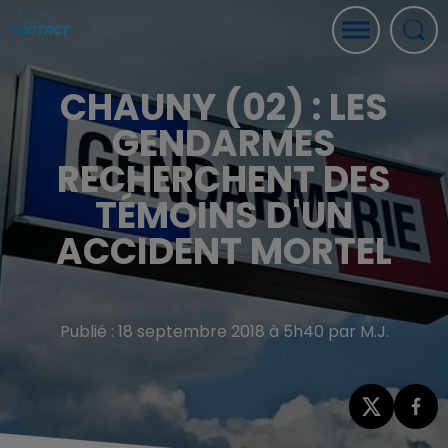
CHAUNY (02) : LES
GENDARMES
RECHERCHENT DES
TÉMOINS D'UN
ACCIDENT MORTEL
Publié : 18 septembre 2018 à 5h40 par M.J.