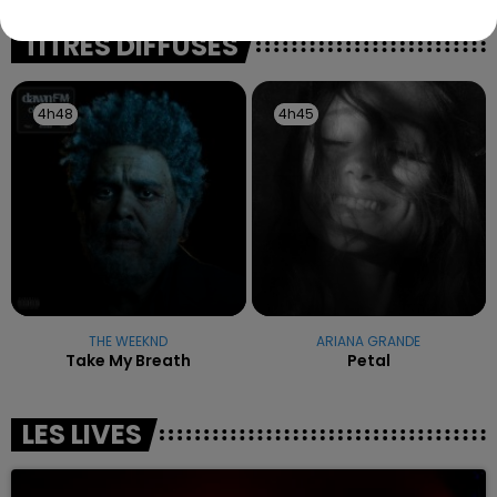
reconnu sa responsabilité et présenté ses
excuses.
TITRES DIFFUSÉS
4h48
4h48
4h45
4h45
THE WEEKND
ARIANA GRANDE
Take My Breath
Petal
LES LIVES