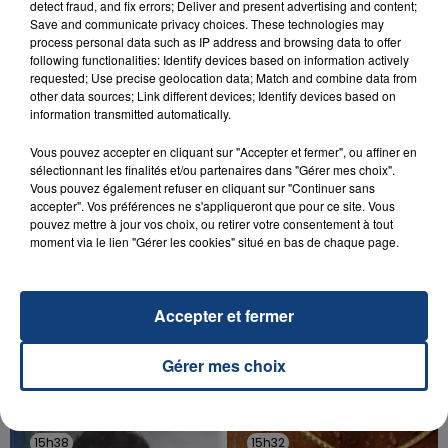
detect fraud, and fix errors; Deliver and present advertising and content;
INCENDIE MORTEL À LENS : UNE FEMME ET
Save and communicate privacy choices. These technologies may
SON BÉBÉ ENTRE LA VIE ET LA...
process personal data such as IP address and browsing data to offer
following functionalities: Identify devices based on information actively
Un homme s'est immolé par le feu après avoir
requested; Use precise geolocation data; Match and combine data from
aspergé sa compagne et leur bébé de trois mois
other data sources; Link different devices; Identify devices based on
d'un liquide inflammable.
information transmitted automatically.
Vous pouvez accepter en cliquant sur "Accepter et fermer", ou affiner en
sélectionnant les finalités et/ou partenaires dans "Gérer mes choix".
Vous pouvez également refuser en cliquant sur "Continuer sans
accepter". Vos préférences ne s'appliqueront que pour ce site. Vous
pouvez mettre à jour vos choix, ou retirer votre consentement à tout
moment via le lien "Gérer les cookies" situé en bas de chaque page.
20 juillet 2026
UNE ADOLESCENTE DEVANT SE FAIRE
OPÉRER DE LA CHEVILLE RESSORT DE LA...
Accepter et fermer
La famille a porté plainte contre la clinique qui a
reconnu sa responsabilité et présenté ses
Gérer mes choix
excuses.
TITRES DIFFUSÉS
15h38
15h38
15h32
15h32