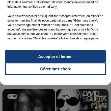
other data sources; Link different devices; Identify devices based on
Un homme s'est immolé par le feu après avoir
information transmitted automatically.
aspergé sa compagne et leur bébé de trois mois
d'un liquide inflammable.
Vous pouvez accepter en cliquant sur "Accepter et fermer", ou affiner en
sélectionnant les finalités et/ou partenaires dans "Gérer mes choix".
Vous pouvez également refuser en cliquant sur "Continuer sans
accepter". Vos préférences ne s'appliqueront que pour ce site. Vous
pouvez mettre à jour vos choix, ou retirer votre consentement à tout
moment via le lien "Gérer les cookies" situé en bas de chaque page.
20 juillet 2026
UNE ADOLESCENTE DEVANT SE FAIRE
Accepter et fermer
OPÉRER DE LA CHEVILLE RESSORT DE LA...
La famille a porté plainte contre la clinique qui a
Gérer mes choix
reconnu sa responsabilité et présenté ses
excuses.
TITRES DIFFUSÉS
9h28
9h28
9h24
9h24