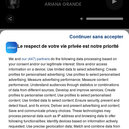
ARIANA GRANDE
Continuer sans accepter
Le respect de votre vie privée est notre priorité
FIL D'ACTU
We and
our (447) partners
do the following data processing based on
your consent and/or our legitimate interest: Store and/or access
information on a device; Use limited data to select advertising; Create
profiles for personalised advertising; Use profiles to select personalised
advertising; Measure advertising performance; Measure content
performance; Understand audiences through statistics or combinations
of data from different sources; Develop and improve services; Create
profiles to personalise content; Use profiles to select personalised
content; Use limited data to select content; Ensure security, prevent and
detect fraud, and fix errors; Deliver and present advertising and content;
Save and communicate privacy choices. These technologies may
23 juillet 2026
process personal data such as IP address and browsing data to offer
INCENDIE MORTEL À LENS : UNE FEMME ET
following functionalities: Identify devices based on information actively
SON BÉBÉ ENTRE LA VIE ET LA...
requested; Use precise geolocation data; Match and combine data from