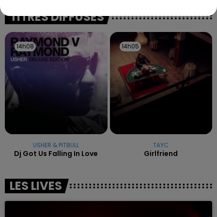
excuses.
TITRES DIFFUSÉS
14h08
14h08
14h05
14h05
USHER & PITBULL
TAYC
Dj Got Us Falling In Love
Girlfriend
LES LIVES