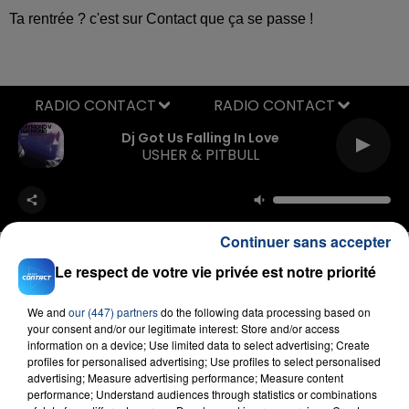
Ta rentrée ? c'est sur Contact que ça se passe !
RADIO CONTACT
Dj Got Us Falling In Love
USHER & PITBULL
Continuer sans accepter
Le respect de votre vie privée est notre priorité
We and
our (447) partners
do the following data processing based on
FIL D'ACTU
your consent and/or our legitimate interest: Store and/or access
information on a device; Use limited data to select advertising; Create
profiles for personalised advertising; Use profiles to select personalised
advertising; Measure advertising performance; Measure content
performance; Understand audiences through statistics or combinations