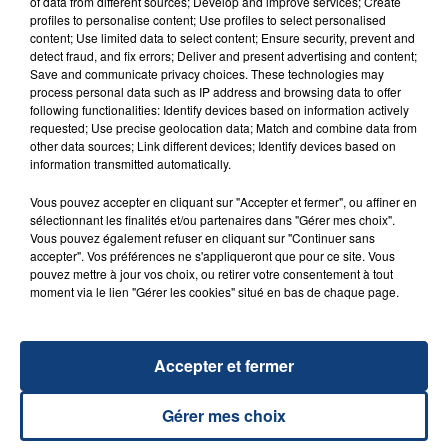
of data from different sources; Develop and improve services; Create
profiles to personalise content; Use profiles to select personalised
content; Use limited data to select content; Ensure security, prevent and
detect fraud, and fix errors; Deliver and present advertising and content;
Save and communicate privacy choices. These technologies may
process personal data such as IP address and browsing data to offer
23 juillet 2026
following functionalities: Identify devices based on information actively
INCENDIE MORTEL À LENS : UNE FEMME ET
requested; Use precise geolocation data; Match and combine data from
SON BÉBÉ ENTRE LA VIE ET LA...
other data sources; Link different devices; Identify devices based on
information transmitted automatically.
Un homme s'est immolé par le feu après avoir
aspergé sa compagne et leur bébé de trois mois
Vous pouvez accepter en cliquant sur "Accepter et fermer", ou affiner en
d'un liquide inflammable.
sélectionnant les finalités et/ou partenaires dans "Gérer mes choix".
Vous pouvez également refuser en cliquant sur "Continuer sans
accepter". Vos préférences ne s'appliqueront que pour ce site. Vous
pouvez mettre à jour vos choix, ou retirer votre consentement à tout
moment via le lien "Gérer les cookies" situé en bas de chaque page.
20 juillet 2026
Accepter et fermer
UNE ADOLESCENTE DEVANT SE FAIRE
OPÉRER DE LA CHEVILLE RESSORT DE LA...
Gérer mes choix
La famille a porté plainte contre la clinique qui a
reconnu sa responsabilité et présenté ses