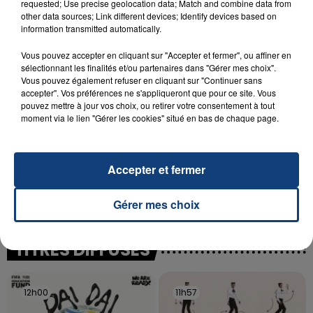
requested; Use precise geolocation data; Match and combine data from
SON BÉBÉ ENTRE LA VIE ET LA...
other data sources; Link different devices; Identify devices based on
Un homme s'est immolé par le feu après avoir
information transmitted automatically.
aspergé sa compagne et leur bébé de trois mois
Vous pouvez accepter en cliquant sur "Accepter et fermer", ou affiner en
d'un liquide inflammable.
sélectionnant les finalités et/ou partenaires dans "Gérer mes choix".
Vous pouvez également refuser en cliquant sur "Continuer sans
accepter". Vos préférences ne s'appliqueront que pour ce site. Vous
pouvez mettre à jour vos choix, ou retirer votre consentement à tout
moment via le lien "Gérer les cookies" situé en bas de chaque page.
20 juillet 2026
UNE ADOLESCENTE DEVANT SE FAIRE
Accepter et fermer
OPÉRER DE LA CHEVILLE RESSORT DE LA...
Gérer mes choix
La famille a porté plainte contre la clinique qui a
reconnu sa responsabilité et présenté ses
excuses.
TITRES DIFFUSÉS
12h00
12h00
11h57
11h57