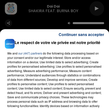
Dai Dai
SHAKIRA FEAT. BURNA BOY
Continuer sans accepter
Le respect de votre vie privée est notre priorité
We and
our (447) partners
do the following data processing based on
FIL D'ACTU
your consent and/or our legitimate interest: Store and/or access
information on a device; Use limited data to select advertising; Create
profiles for personalised advertising; Use profiles to select personalised
advertising; Measure advertising performance; Measure content
performance; Understand audiences through statistics or combinations
of data from different sources; Develop and improve services; Create
profiles to personalise content; Use profiles to select personalised
content; Use limited data to select content; Ensure security, prevent and
detect fraud, and fix errors; Deliver and present advertising and content;
Save and communicate privacy choices. These technologies may
process personal data such as IP address and browsing data to offer
23 juillet 2026
following functionalities: Identify devices based on information actively
INCENDIE MORTEL À LENS : UNE FEMME ET