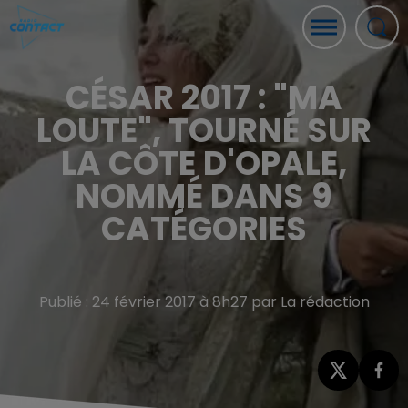
CÉSAR 2017 : "MA
LOUTE", TOURNÉ SUR
LA CÔTE D'OPALE,
NOMMÉ DANS 9
CATÉGORIES
Publié : 24 février 2017 à 8h27 par La rédaction