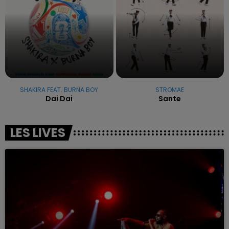
SHAKIRA FEAT. BURNA BOY
STROMAE
Dai Dai
Sante
LES LIVES