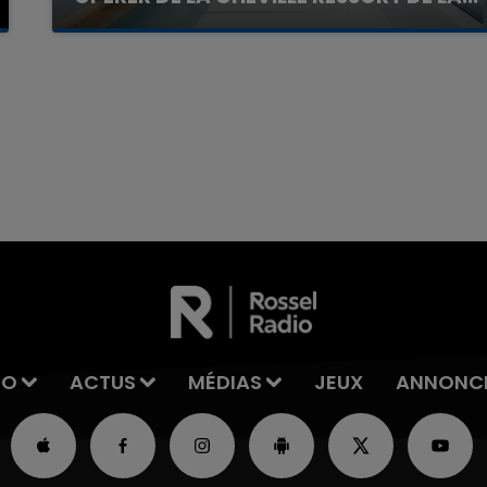
La famille a porté plainte contre la clinique qui a
reconnu sa responsabilité et présenté ses
excuses.
16h00 - 20h00
La Team du Week-end
IO
ACTUS
MÉDIAS
JEUX
ANNONC