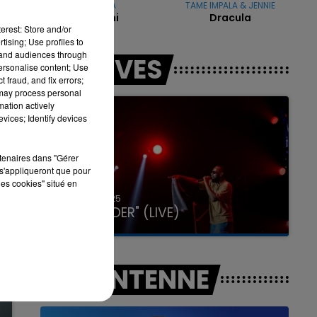
DUA LIPA
TAME IMPALA & JENNIE
Houdini
Dracula
erest: Store and/or
tising; Use profiles to
16h00 - 20h00
tand audiences through
LES LIVES
LA TEAM DU WEEK-END
personalise content; Use
 fraud, and fix errors;
 may process personal
mation actively
vices; Identify devices
rtenaires dans "Gérer
s'appliqueront que pour
les cookies" situé en
31 janvier 2025
GIMS "SPIDER" (LIVE)
A L'ANTENNE