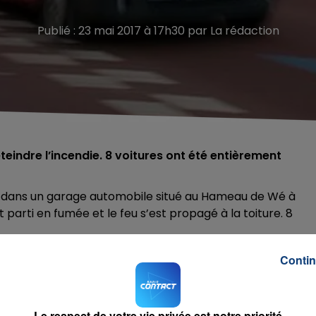
Publié : 23 mai 2017 à 17h30 par La rédaction
eindre l’incendie. 8 voitures ont été entièrement
ir dans un garage automobile situé au Hameau de Wé à
arti en fumée et le feu s’est propagé à la toiture. 8
Contin
Le respect de votre vie privée est notre priorité