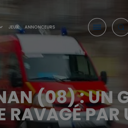
JEUX
ANNONCEURS
AN (08) : UN
 RAVAGÉ PAR 