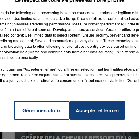
ini
RADIO CONTACT
IPA
ers
do the following data processing based on your consent and/or our legitimate int
device; Use limited data to select advertising; Create profiles for personalised adver
7h00 - 12h00
vertising; Measure advertising performance; Measure content performance; Unders
LA TEAM DU WEEK-END
ns of data from different sources; Develop and improve services; Create profiles to 
alised content; Use limited data to select content; Ensure security, prevent and detect
ertising and content; Save and communicate privacy choices. These technologies
and browsing data to offer following functionalities: Identify devices based on infor
eolocation data; Match and combine data from other data sources; Link different de
nsmitted automatically.
cliquant sur "Accepter et fermer", ou affiner en sélectionnant les finalités et/ou pa
 également refuser en cliquant sur "Continuer sans accepter". Vos préférences ne 
tre à jour vos choix, ou retirer votre consentement à tout moment via le lien "Gérer 
Gérer mes choix
Accepter et fermer
20 juillet 2026
UNE ADOLESCENTE DEVANT SE FAIRE
OPÉRER DE LA CHEVILLE RESSORT DE LA...