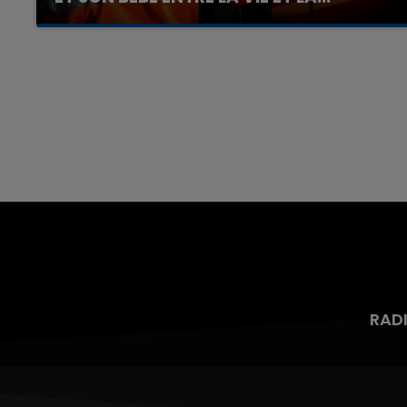
Un homme s'est immolé par le feu après avoir
aspergé sa compagne et leur bébé de trois
mois d'un liquide inflammable.
7h00 - 12h00
nd
La Team du Week-end
RAD