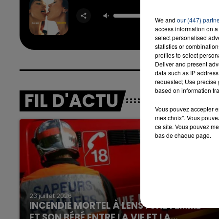
Houd
DUA L
We and
our (447) partn
access information on a 
16h00 - 20h00
select personalised ad
D
LA TEAM DU WEEK-END
statistics or combinatio
profiles to select person
Deliver and present adv
data such as IP address 
requested; Use precise g
based on information tra
FIL D'ACTU
Vous pouvez accepter en 
mes choix". Vous pouvez
ce site. Vous pouvez met
bas de chaque page.
23 juillet 2026
INCENDIE MORTEL À LENS : UNE FEMME
ET SON BÉBÉ ENTRE LA VIE ET LA...