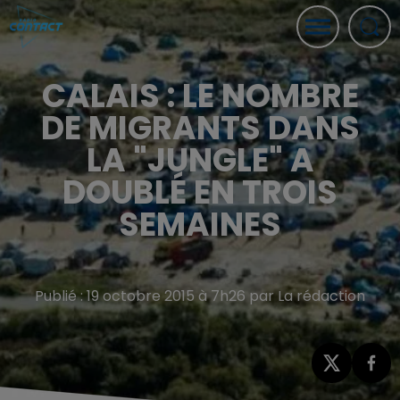
CALAIS : LE NOMBRE
DE MIGRANTS DANS
LA "JUNGLE" A
DOUBLÉ EN TROIS
SEMAINES
Publié : 19 octobre 2015 à 7h26 par La rédaction