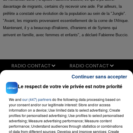
davantage de migrants, certains d'y recevoir une aide. Par ailleurs, la
préfète a constaté une évolution de la population au sein de la "Jungle".
"Avant, les migrants provenaient essentiellement de la corne de l'Afrique.
Maintenant, il y a beaucoup d'Irakiens, d'Iraniens et de Syriens qui
arrivent en famille, avec femmes et enfants", a déclaré Fabienne Buccio.
RADIO CONTACT
Continuer sans accepter
Pile
MAUVAIS DJO
Le respect de votre vie privée est notre priorité
We and
our (447) partners
do the following data processing based on
your consent and/or our legitimate interest: Store and/or access
information on a device; Use limited data to select advertising; Create
profiles for personalised advertising; Use profiles to select personalised
advertising; Measure advertising performance; Measure content
performance; Understand audiences through statistics or combinations
of data from different sources; Develop and improve services; Create