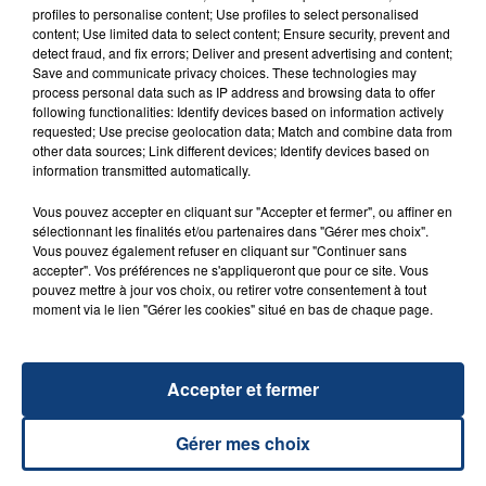
FIL D'ACTU
profiles to personalise content; Use profiles to select personalised
content; Use limited data to select content; Ensure security, prevent and
detect fraud, and fix errors; Deliver and present advertising and content;
Save and communicate privacy choices. These technologies may
process personal data such as IP address and browsing data to offer
following functionalities: Identify devices based on information actively
requested; Use precise geolocation data; Match and combine data from
other data sources; Link different devices; Identify devices based on
information transmitted automatically.
Vous pouvez accepter en cliquant sur "Accepter et fermer", ou affiner en
23 juillet 2026
sélectionnant les finalités et/ou partenaires dans "Gérer mes choix".
INCENDIE MORTEL À LENS : UNE FEMME ET
Vous pouvez également refuser en cliquant sur "Continuer sans
SON BÉBÉ ENTRE LA VIE ET LA...
accepter". Vos préférences ne s'appliqueront que pour ce site. Vous
pouvez mettre à jour vos choix, ou retirer votre consentement à tout
Un homme s'est immolé par le feu après avoir
moment via le lien "Gérer les cookies" situé en bas de chaque page.
aspergé sa compagne et leur bébé de trois mois
d'un liquide inflammable.
Accepter et fermer
Gérer mes choix