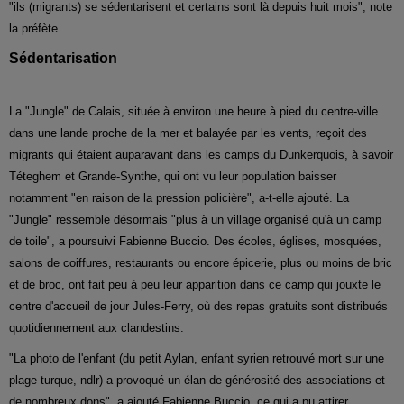
"ils (migrants) se sédentarisent et certains sont là depuis huit mois", note
la préfète.
Sédentarisation
La "Jungle" de Calais, située à environ une heure à pied du centre-ville
dans une lande proche de la mer et balayée par les vents, reçoit des
migrants qui étaient auparavant dans les camps du Dunkerquois, à savoir
Téteghem et Grande-Synthe, qui ont vu leur population baisser
notamment "en raison de la pression policière", a-t-elle ajouté. La
"Jungle" ressemble désormais "plus à un village organisé qu'à un camp
de toile", a poursuivi Fabienne Buccio. Des écoles, églises, mosquées,
salons de coiffures, restaurants ou encore épicerie, plus ou moins de bric
et de broc, ont fait peu à peu leur apparition dans ce camp qui jouxte le
centre d'accueil de jour Jules-Ferry, où des repas gratuits sont distribués
quotidiennement aux clandestins.
"La photo de l'enfant (du petit Aylan, enfant syrien retrouvé mort sur une
plage turque, ndlr) a provoqué un élan de générosité des associations et
de nombreux dons", a ajouté Fabienne Buccio, ce qui a pu attirer