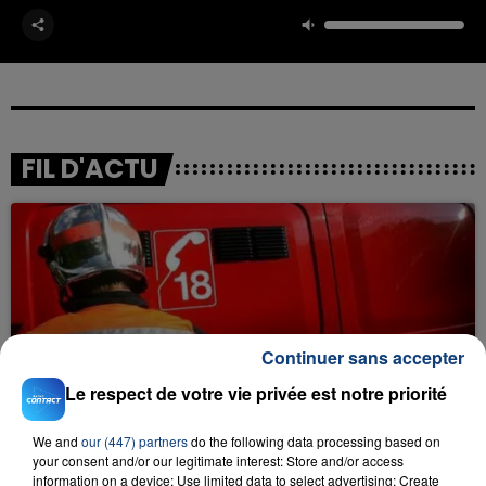
FIL D'ACTU
Continuer sans accepter
23 juillet 2026
Le respect de votre vie privée est notre priorité
INCENDIE MORTEL À LENS : UNE FEMME ET
SON BÉBÉ ENTRE LA VIE ET LA...
We and
our (447) partners
do the following data processing based on
Un homme s'est immolé par le feu après avoir
your consent and/or our legitimate interest: Store and/or access
aspergé sa compagne et leur bébé de trois mois
information on a device; Use limited data to select advertising; Create