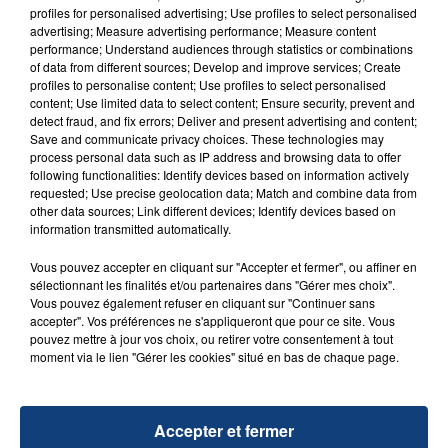
profiles for personalised advertising; Use profiles to select personalised
d'un liquide inflammable.
advertising; Measure advertising performance; Measure content
performance; Understand audiences through statistics or combinations
of data from different sources; Develop and improve services; Create
profiles to personalise content; Use profiles to select personalised
content; Use limited data to select content; Ensure security, prevent and
detect fraud, and fix errors; Deliver and present advertising and content;
Save and communicate privacy choices. These technologies may
20 juillet 2026
process personal data such as IP address and browsing data to offer
UNE ADOLESCENTE DEVANT SE FAIRE
following functionalities: Identify devices based on information actively
OPÉRER DE LA CHEVILLE RESSORT DE LA...
requested; Use precise geolocation data; Match and combine data from
other data sources; Link different devices; Identify devices based on
La famille a porté plainte contre la clinique qui a
information transmitted automatically.
reconnu sa responsabilité et présenté ses
excuses.
Vous pouvez accepter en cliquant sur "Accepter et fermer", ou affiner en
TITRES DIFFUSÉS
sélectionnant les finalités et/ou partenaires dans "Gérer mes choix".
Vous pouvez également refuser en cliquant sur "Continuer sans
accepter". Vos préférences ne s'appliqueront que pour ce site. Vous
pouvez mettre à jour vos choix, ou retirer votre consentement à tout
21h00
21h00
20h56
20h56
moment via le lien "Gérer les cookies" situé en bas de chaque page.
Accepter et fermer