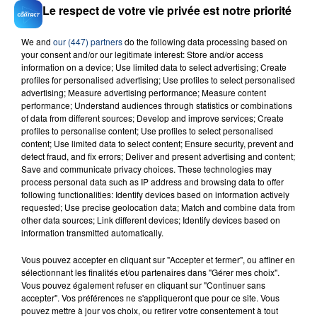
Le respect de votre vie privée est notre priorité
We and
our (447) partners
do the following data processing based on
your consent and/or our legitimate interest: Store and/or access
information on a device; Use limited data to select advertising; Create
23 juillet 2026
profiles for personalised advertising; Use profiles to select personalised
INCENDIE MORTEL À LENS : UNE FEMME ET
advertising; Measure advertising performance; Measure content
SON BÉBÉ ENTRE LA VIE ET LA...
performance; Understand audiences through statistics or combinations
of data from different sources; Develop and improve services; Create
Un homme s'est immolé par le feu après avoir
profiles to personalise content; Use profiles to select personalised
aspergé sa compagne et leur bébé de trois mois
content; Use limited data to select content; Ensure security, prevent and
d'un liquide inflammable.
detect fraud, and fix errors; Deliver and present advertising and content;
Save and communicate privacy choices. These technologies may
process personal data such as IP address and browsing data to offer
following functionalities: Identify devices based on information actively
requested; Use precise geolocation data; Match and combine data from
other data sources; Link different devices; Identify devices based on
information transmitted automatically.
20 juillet 2026
Vous pouvez accepter en cliquant sur "Accepter et fermer", ou affiner en
UNE ADOLESCENTE DEVANT SE FAIRE
sélectionnant les finalités et/ou partenaires dans "Gérer mes choix".
OPÉRER DE LA CHEVILLE RESSORT DE LA...
Vous pouvez également refuser en cliquant sur "Continuer sans
La famille a porté plainte contre la clinique qui a
accepter". Vos préférences ne s'appliqueront que pour ce site. Vous
pouvez mettre à jour vos choix, ou retirer votre consentement à tout
reconnu sa responsabilité et présenté ses