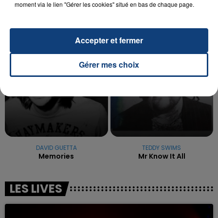
moment via le lien "Gérer les cookies" situé en bas de chaque page.
excuses.
TITRES DIFFUSÉS
Accepter et fermer
14h22
14h22
14h18
14h18
Gérer mes choix
DAVID GUETTA
TEDDY SWIMS
Memories
Mr Know It All
LES LIVES