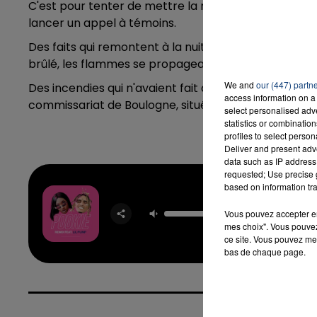
C'est pour tenter de mettre la main sur le ou les re
lancer un appel à témoins.
Des faits qui remontent à la nuit de vendredi à same
brûlé, les flammes se propageant même à deux mais
We and
our (447) partn
Des incendies qui n'avaient fait aucune victime. Si 
access information on a 
commissariat de Boulogne, situé rue de Perrochel, au
select personalised ad
statistics or combinatio
profiles to select person
Deliver and present adv
data such as IP address 
requested; Use precise g
based on information tra
Pook
AY
Vous pouvez accepter en 
NAKAM
mes choix". Vous pouvez
ce site. Vous pouvez met
bas de chaque page.