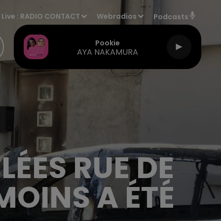
Live :
RADIO CONTACT
Webradios
Podcasts
Pookie
AYA NAKAMURA
LÉES RUE DE
MOINS A ÉTÉ