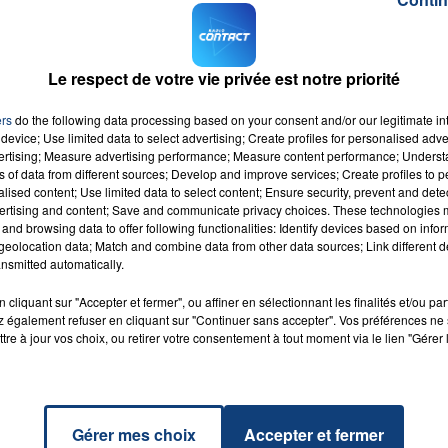
sponsables que le procureur de la République vient de
di dernier. Vers 3h ou 4h du matin, quatre voitures avaien
Le respect de votre vie privée est notre priorité
ons dans la rue.
ers
do the following data processing based on your consent and/or our legitimate int
vous avez vu quelque chose, vous pouvez contacter le
le
device; Use limited data to select advertising; Create profiles for personalised adver
 03 21 99 48 48.
vertising; Measure advertising performance; Measure content performance; Unders
ns of data from different sources; Develop and improve services; Create profiles to 
alised content; Use limited data to select content; Ensure security, prevent and detect
ertising and content; Save and communicate privacy choices. These technologies
and browsing data to offer following functionalities: Identify devices based on infor
eolocation data; Match and combine data from other data sources; Link different de
nsmitted automatically.
ie
RADIO CONTACT
A
cliquant sur "Accepter et fermer", ou affiner en sélectionnant les finalités et/ou pa
URA
 également refuser en cliquant sur "Continuer sans accepter". Vos préférences ne 
tre à jour vos choix, ou retirer votre consentement à tout moment via le lien "Gérer 
Gérer mes choix
Accepter et fermer