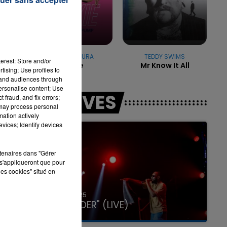
t
7h00 - 11h00
LA TEAM DE L'ÉTÉ
AYA NAKAMURA
TEDDY SWIMS
erest: Store and/or
Pookie
Mr Know It All
tising; Use profiles to
tand audiences through
personalise content; Use
LES LIVES
 fraud, and fix errors;
 may process personal
mation actively
vices; Identify devices
rtenaires dans "Gérer
s'appliqueront que pour
les cookies" situé en
31 janvier 2025
GIMS "SPIDER" (LIVE)