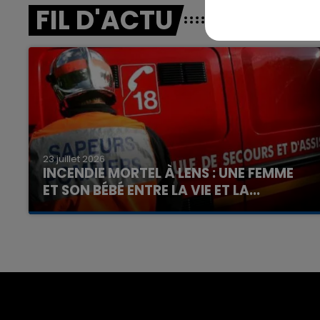
FIL D'ACTU
23 juillet 2026
INCENDIE MORTEL À LENS : UNE FEMME
ET SON BÉBÉ ENTRE LA VIE ET LA...
Un homme s'est immolé par le feu après avoir
aspergé sa compagne et leur bébé de trois
mois d'un liquide inflammable.